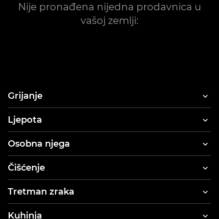
Nije pronađena nijedna prodavnica u
vašoj zemlji:
Grijanje
Ljepota
Fen za kosu
Osobna njega
Aparat za stiliziranje i sušenje kose
Električne četkice za zube
Čišćenje
Oralni tuševi
Usisavači
Tretman zraka
Tjelesne vage
Parne pegle za odjeću
Pročišćivači zraka
Kuhinja
Parni čistači