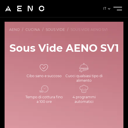
IT
AENO
/
CUCINA
/
SOUS VIDE
/
SOUS VIDE AENO SV1
Sous Vide AENO SV1
Cibo sano e succoso
Cuoci qualsiasi tipo di
alimento
Tempo di cottura fino
4 programmi
a 100 ore
automatici