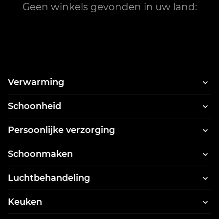
Geen winkels gevonden in uw land:
Verwarming
Schoonheid
Haardrogers
Persoonlijke verzorging
Haarstyler & haardroger
Elektrische tandenborstels
Schoonmaken
Tandreinigers
Stofzuigers
Luchtbehandeling
Lichaamsweegschaal
Kledingstomers
Luchtreinigers
Keuken
Stoomreinigers
Keukenrobots