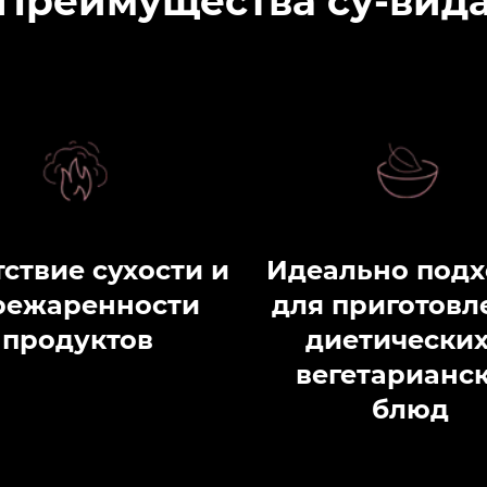
Преимущества су-вид
тствие сухости и
Идеально подх
режаренности
для приготовл
продуктов
диетических
вегетарианс
блюд