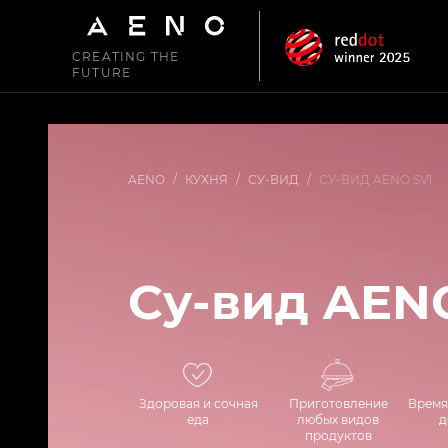
CREATING THE
FUTURE
AENO
/
КУХНЯ
/
СУ-ВИД
/
СУ-ВИД AENO SV1
Су-вид AEN
Здоровая и сочная
Приготовление
Время
еда
любых видов
д
продуктов