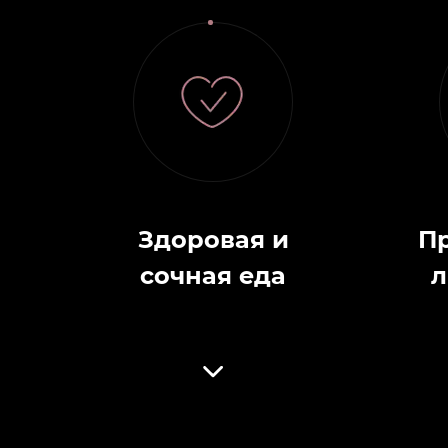
Здоровая и
П
сочная еда
л