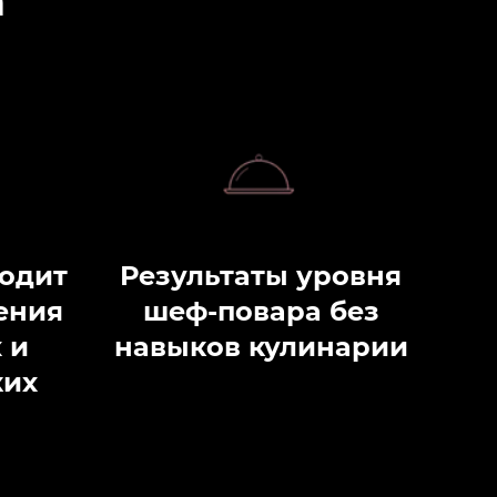
а
одит
Результаты уровня
ения
шеф-повара без
 и
навыков кулинарии
ких