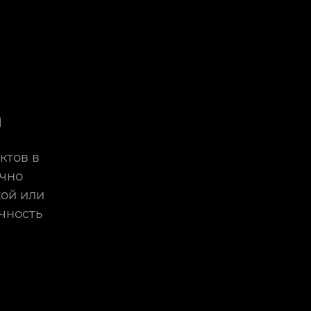
а
ктов в
очно
хой или
чность