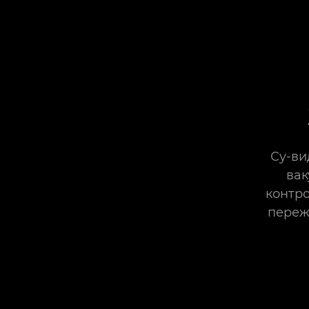
Су-ви
вак
контро
переж