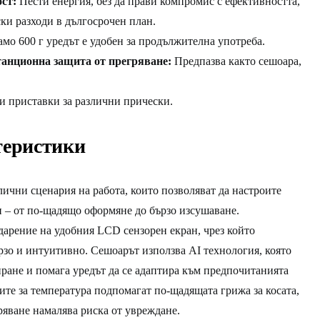
ст:
Пести енергия, без да прави компромис с ефективността,
ски разходи в дългосрочен план.
амо 600 г уредът е удобен за продължителна употреба.
танционна защита от прегряване:
Предпазва както сешоара,
и приставки за различни прически.
теристики
чни сценария на работа, които позволяват да настроите
 – от по-щадящо оформяне до бързо изсушаване.
дарение на удобния LCD сензорен екран, чрез който
рзо и интуитивно. Сешоарът използва AI технология, която
иране и помага уредът да се адаптира към предпочитанията
ите за температура подпомагат по-щадящата грижа за косата,
ряване намалява риска от увреждане.