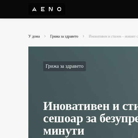
У дома
Грижа за здравето
Иновативен и стилен – новият с
Грижа за здравето
Иновативен и ст
сешоар за безупр
минути