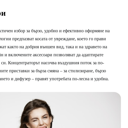
ри
ичен избор за бързо, удобно и ефективно оформяне на
логии предпазват косата от увреждане, което го прави
жат както на добрия външен вид, така и на здравето на
йн и включените аксесоари позволяват да адаптирате
си. Концентраторът насочва въздушния поток за по-
ните приставки за бърза смяна – за стилизиране, бързо
нето и дифузер – правят употребата по-лесна и удобна.