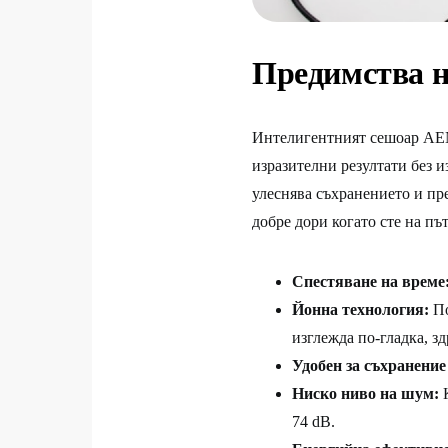
Предимства 
Интелигентният сешоар AEN
изразителни резултати без 
улеснява съхранението и пре
добре дори когато сте на 
Спестяване на време
Йонна технология:
По
изглежда по-гладка, з
Удобен за съхранение
Ниско ниво на шум:
К
74 dB.