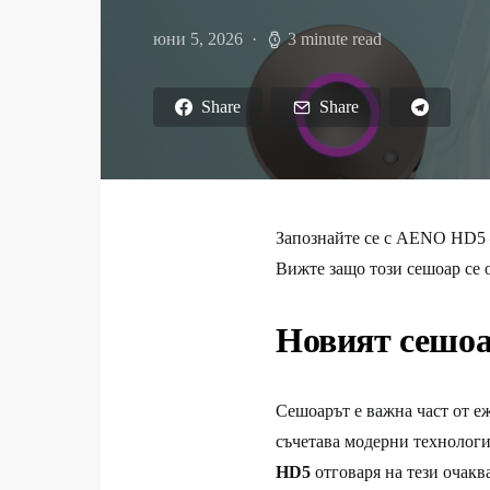
юни 5, 2026
3 minute read
Share
Share
Запознайте се с AENO HD5 –
Вижте защо този сешоар се 
Новият сешо
Сешоарът е важна част от еж
съчетава модерни технологи
HD5
отговаря на тези очакв