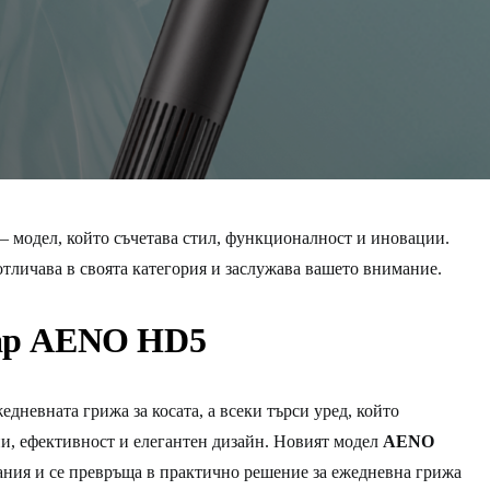
 модел, който съчетава стил, функционалност и иновации.
отличава в своята категория и заслужава вашето внимание.
ар AENO HD5
едневната грижа за косата, а всеки търси уред, който
и, ефективност и елегантен дизайн. Новият модел
AENO
ания и се превръща в практично решение за ежедневна грижа