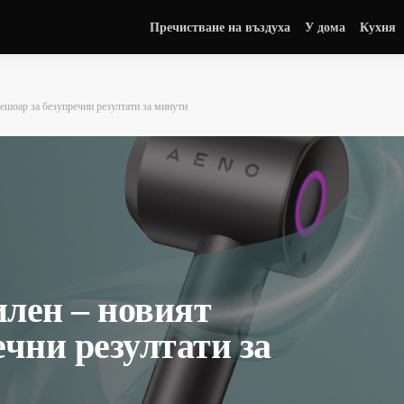
Пречистване на въздуха
У дома
Кухня
ешоар за безупречни резултати за минути
илен – новият
ечни резултати за