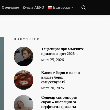
Отопление
Купете AENO
Български
ПОПУЛЯРНИ
Тенденции при мъжките
прически през 2026 г.
март 25, 2026
Какво е борш и какви
видове борш
съществуват?
март 20, 2026
Сешоар със сензорен
екран – иновация за
перфектна грижа за