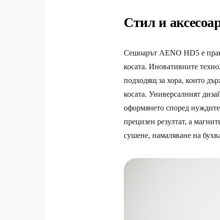
Стил и аксесоа
Сешоарът AENO HD5 е практ
косата. Иновативните техно
подходящ за хора, които дър
косата. Универсалният диза
оформянето според нуждите 
прецизен резултат, а магнит
сушене, намаляване на бухва