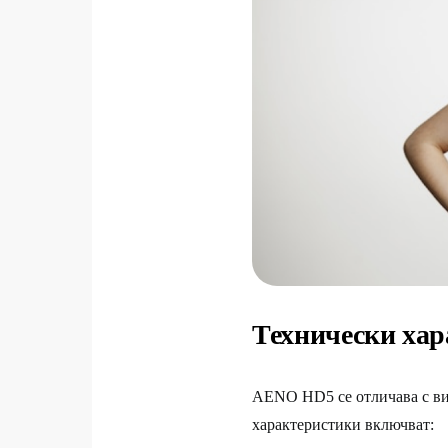
Технически хар
AENO HD5 се отличава с ви
характеристики включват: