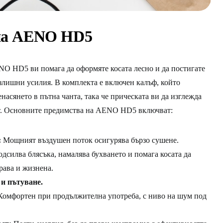
на AENO HD5
O HD5 ви помага да оформяте косата лесно и да постигате
излишни усилия. В комплекта е включен калъф, който
насянето в пътна чанта, така че прическата ви да изглежда
път. Основните предимства на AENO HD5 включват:
:
Мощният въздушен поток осигурява бързо сушене.
дсилва блясъка, намалява бухването и помага косата да
драва и жизнена.
 и пътуване.
омфортен при продължителна употреба, с ниво на шум под