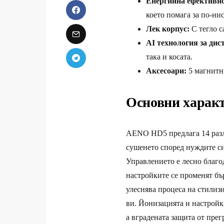
Енергийна ефективно
което помага за по-ни
Лек корпус:
С тегло с
AI технология за дис
така и косата.
Аксесоари:
5 магнитн
Основни харак
AENO HD5 предлага 14 разли
сушенето според нуждите си
Управлението е лесно благо
настройките се променят бъ
улеснява процеса на стилиз
ви. Йонизацията и настройк
а вградената защита от прег