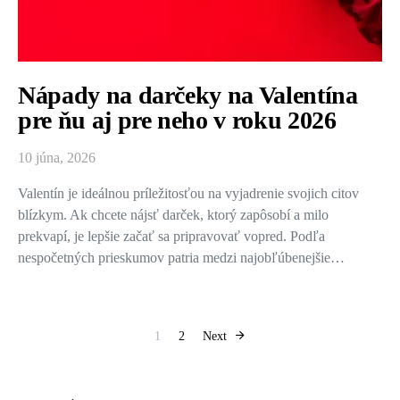
Nápady na darčeky na Valentína
pre ňu aj pre neho v roku 2026
10 júna, 2026
Valentín je ideálnou príležitosťou na vyjadrenie svojich citov
blízkym. Ak chcete nájsť darček, ktorý zapôsobí a milo
prekvapí, je lepšie začať sa pripravovať vopred. Podľa
nespočetných prieskumov patria medzi najobľúbenejšie…
Stránkovanie pr
1
2
Next