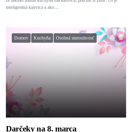
že takmer každá kuchyňa má kanvicu, poďme si zistiť: čo je
inteligentná kanvica a ako…
Domov
Kuchyňa
Osobná starostlivosť
Darčeky na 8. marca