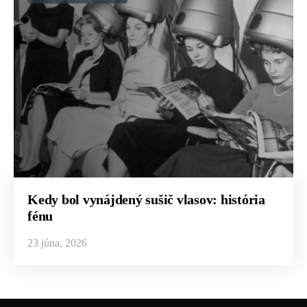
Kedy bol vynájdený sušič vlasov: história
fénu
23 júna, 2026