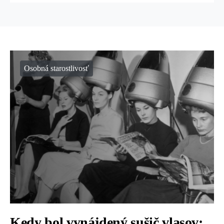
Osobná starostlivosť
Kedy bol vynájdený sušič vlasov: