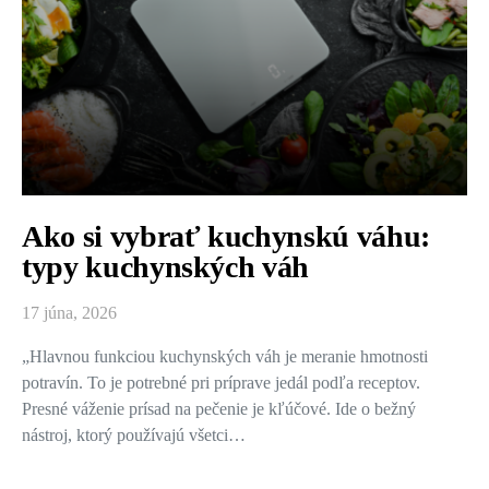
Ako si vybrať kuchynskú váhu:
typy kuchynských váh
17 júna, 2026
„Hlavnou funkciou kuchynských váh je meranie hmotnosti
potravín. To je potrebné pri príprave jedál podľa receptov.
Presné váženie prísad na pečenie je kľúčové. Ide o bežný
nástroj, ktorý používajú všetci…