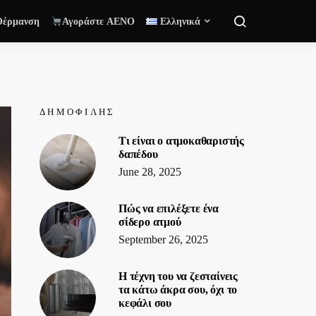
Θέρμανση
Αγοράστε AENO
Ελληνικά
ΔΗΜΟΦΙΛΉΣ
Τι είναι ο ατμοκαθαριστής
δαπέδου
June 28, 2025
Πώς να επιλέξετε ένα
σίδερο ατμού
September 26, 2025
Η τέχνη του να ζεσταίνεις
τα κάτω άκρα σου, όχι το
κεφάλι σου