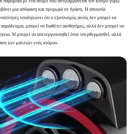
αι παρόμοια με ένα άτομο που αντιλαμβάνεται τον κόσμο γύρω
αμβάνει μια απόφαση και προχωρά σε δράση. Η απουσία
υνατότητες υποδηλώνει ότι ο εξοπλισμός αυτός δεν μπορεί να
 παράδειγμα, μπορεί να διαθέτει αισθητήρες, αλλά δεν μπορεί να
ργεια. Ή μπορεί να απενεργοποιηθεί όταν υπερθερμανθεί, αλλά
αση των μαλλιών ενός ατόμου.