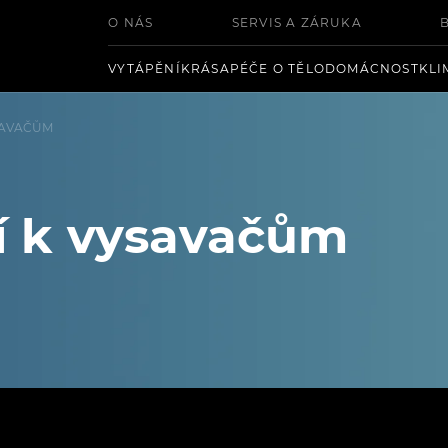
O NÁS
SERVIS A ZÁRUKA
VYTÁPĚNÍ
KRÁSA
PÉČE O TĚLO
DOMÁCNOST
KLI
SAVAČŮM
ví k vysavačům