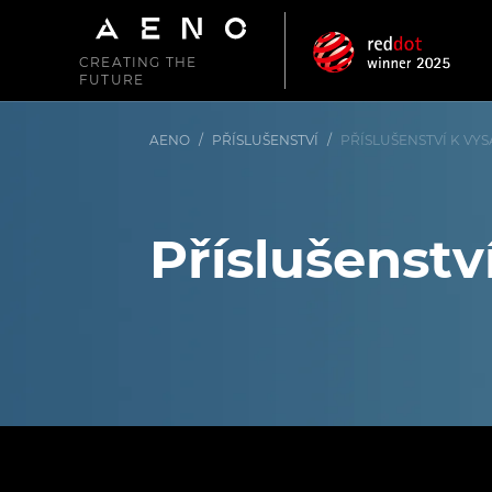
CREATING THE
FUTURE
AENO
/
PŘÍSLUŠENSTVÍ
/
PŘÍSLUŠENSTVÍ K VY
Příslušenst