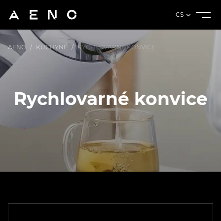
CS
AENO
/
KUCHYNĚ
/
RYCHLOVARNÉ KONVICE
Rychlovarné konvice