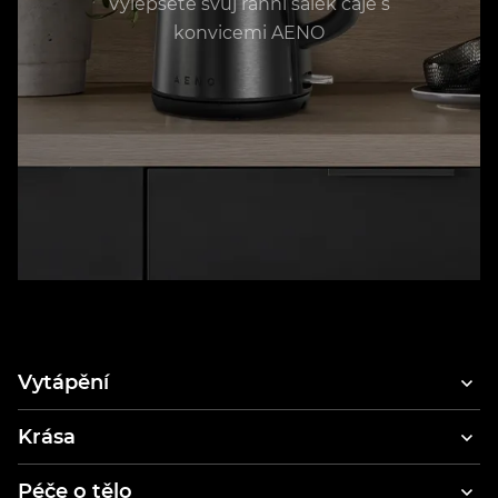
Vylepšete svůj ranní šálek čaje s
konvicemi AENO
Vytápění
Krása
Fény na vlasy
Péče o tělo