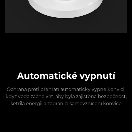
Automatické vypnutí
Ochrana proti přehřátí automaticky vypne konvici,
když voda začne vřít, aby byla zajištěna bezpečnost,
šetřila energii a zabránila samovznícení konvice