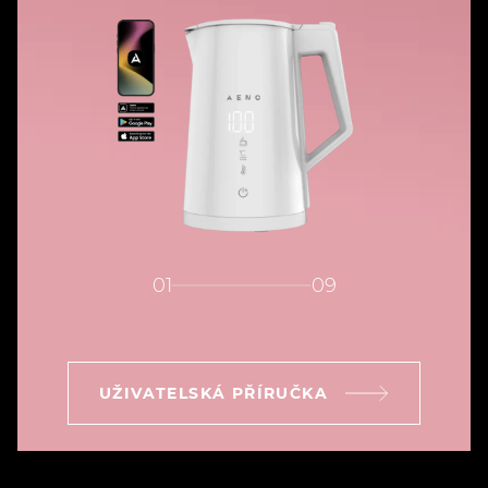
01
09
UŽIVATELSKÁ PŘÍRUČKA