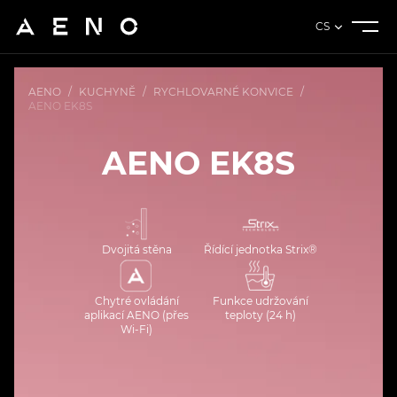
CS
AENO
/
KUCHYNĚ
/
RYCHLOVARNÉ KONVICE
/
AENO EK8S
AENO EK8S
Dvojitá stěna
Řídící jednotka Strix®
Chytré ovládání
Funkce udržování
aplikací AENO (přes
teploty (24 h)
Wi-Fi)