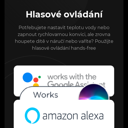
Hlasové ovládání
Potřebujete nastavit teplotu vody nebo
zapnout rychlovarnou konvici, ale zrovna
houpete dítě v náručí nebo vaříte? Použijte
hlasové ovládání hands-free