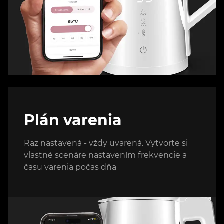
Plán varenia
Raz nastavená - vždy uvarená. Vytvorte si
vlastné scenáre nastavením frekvencie a
času varenia počas dňa