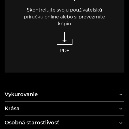
Skontrolujte svoju používateľskú
príručku online alebo si prevezmite
kópiu
PDF
Vykurovanie
Krása
Fén na vlasy
Osobná starostlivosť
Styler a sušič vlasov