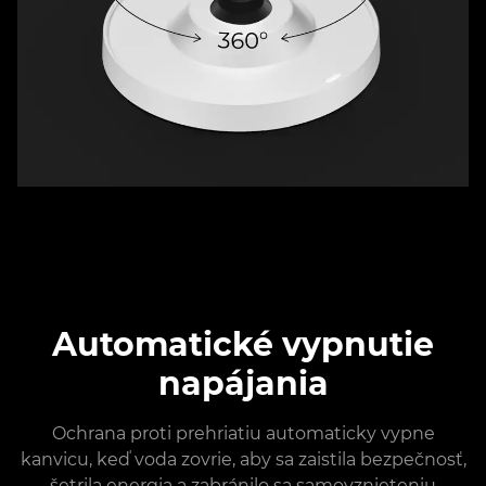
Automatické vypnutie
napájania
Ochrana proti prehriatiu automaticky vypne
kanvicu, keď voda zovrie, aby sa zaistila bezpečnosť,
šetrila energia a zabránilo sa samovznieteniu