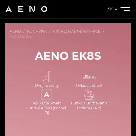
SK
AENO
/
KUCHYŇA
/
RÝCHLOVARNÉ KANVICE
/
AENO EK8S
AENO EK8S
Dvojité steny
Ovládač Strix®
Aplikácia Smart
Funkcia udržiavania
control AENO (cez Wi-
teploty (24 h)
Fi)