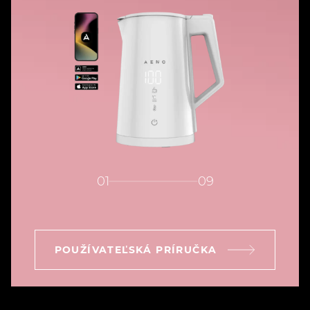
01
09
POUŽÍVATEĽSKÁ PRÍRUČKA