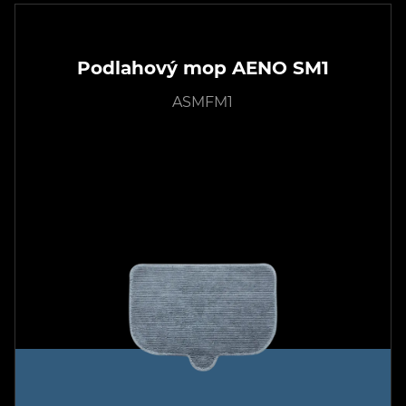
Podlahový mop AENO SM1
ASMFM1