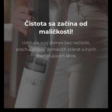
Čistota sa začína od
maličkosti!
Udržujte svoj domov bez nečistôt,
prachu, chlpov domácich zvierat a iných
znečisťujúcich látok