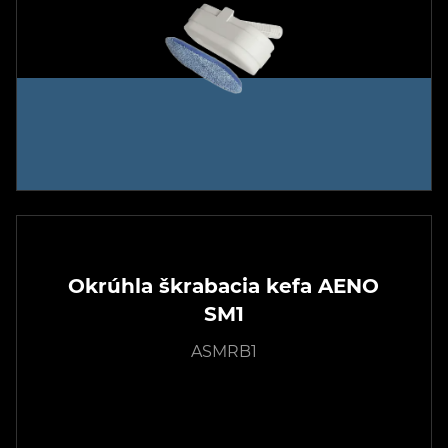
Okrúhla škrabacia kefa AENO
SM1
ASMRB1