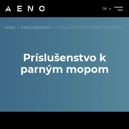
SK
AENO
/
PRÍSLUŠENSTVO
/
PRÍSLUŠENSTVO K PARNÝM MOPOM
Príslušenstvo k
parným mopom