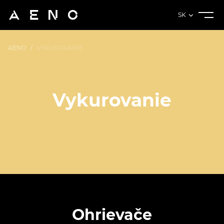
SK
AENO
/
VYKUROVANIE
Vykurovanie
Ohrievače