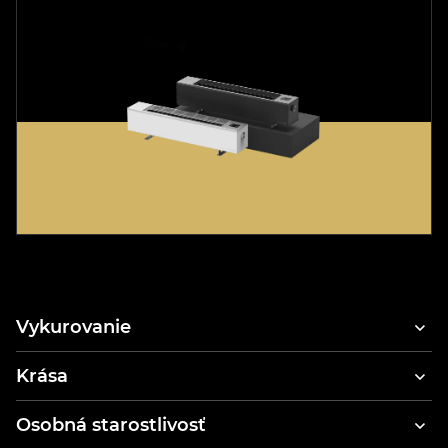
Vykurovanie
Krása
Fén na vlasy
Osobná starostlivosť
Styler a sušič vlasov