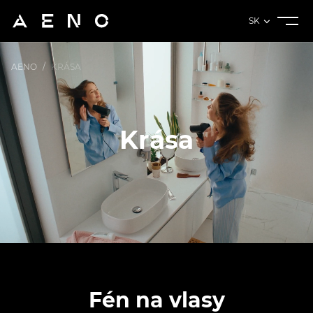
SK
AENO
/
KRÁSA
Krása
Fén na vlasy