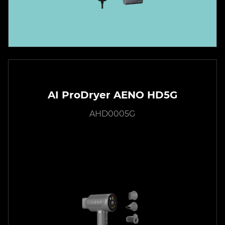
AI ProDryer AENO HD5G
AHD0005G