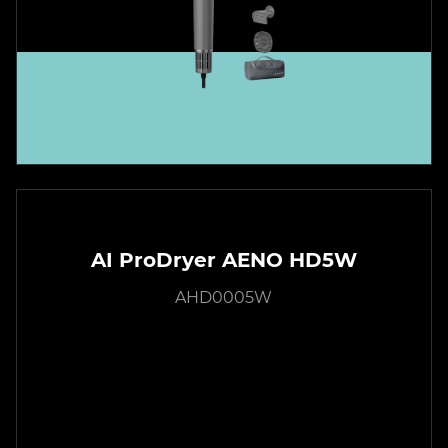
AI ProDryer AENO HD5W
AHD0005W