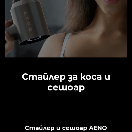
Стайлер за коса и
сешоар
Стайлер и сешоар AENO