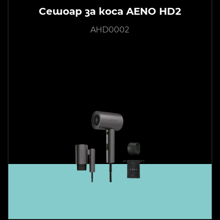
Сешоар за коса AENO HD2
AHD0002