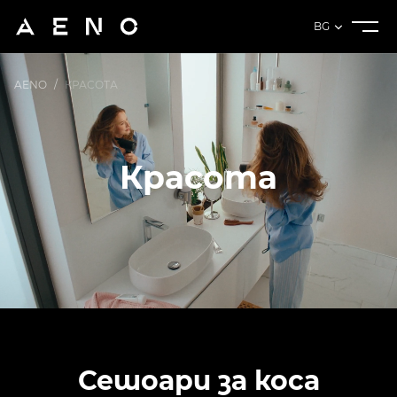
BG
AENO
/
КРАСОТА
Красота
Сешоари за коса