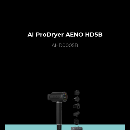
AI ProDryer AENO HD5B
AHD0005B