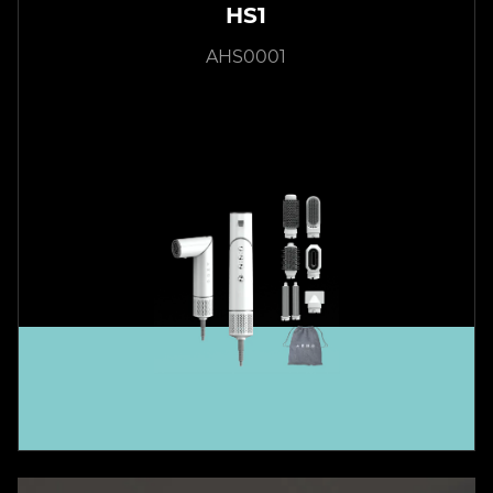
HS1
AHS0001