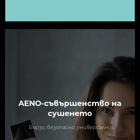
AENO-съвършенство на
сушенето
Бързо, безопасно, универсално