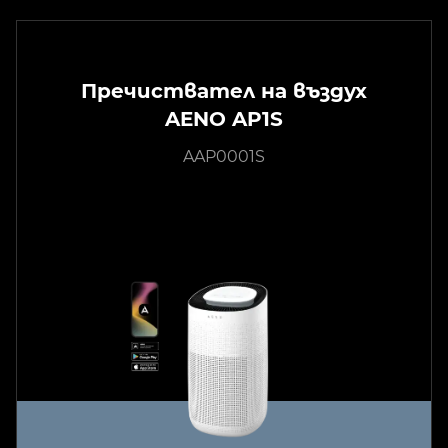
Пречиствател на въздух
AENO AP1S
AAP0001S