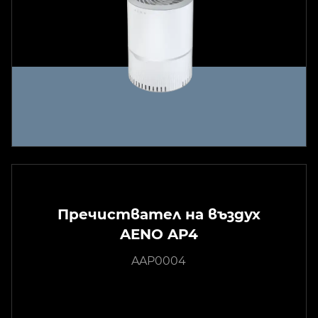
Пречиствател на въздух
AENO AP4
AAP0004