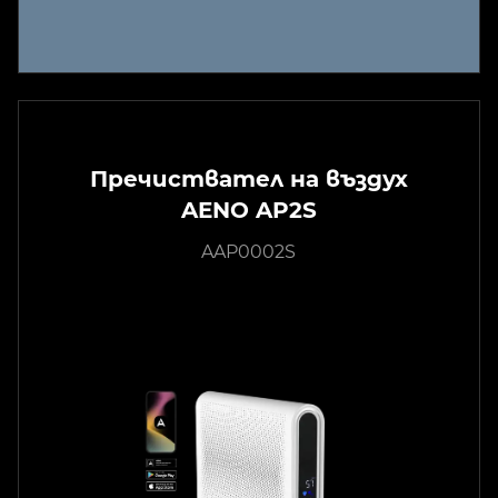
Пречиствател на въздух
AENO AP2S
AAP0002S