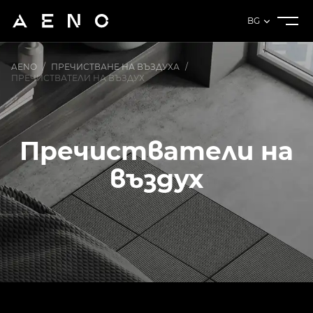
BG
AENO
/
ПРЕЧИСТВАНЕ НА ВЪЗДУХА
/
ПРЕЧИСТВАТЕЛИ НА ВЪЗДУХ
Пречистватели на
въздух