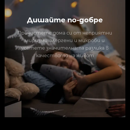
Дишайте по-добре
Пречистете дома си от неприятни
миризми, алергени и микроби и
усетете значителната разлика в
качеството на живот