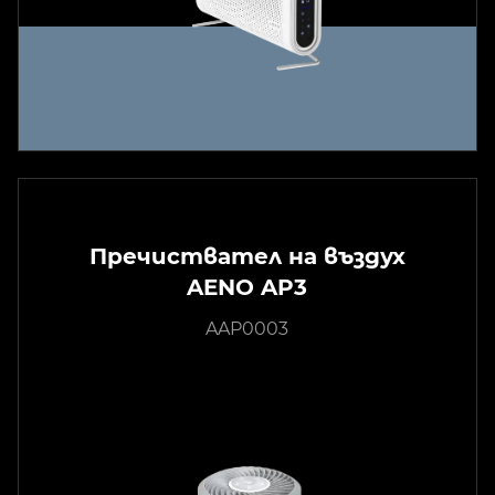
Пречиствател на въздух
AENO AP3
AAP0003