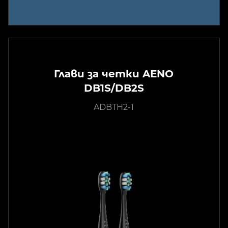
Глави за четки AENO
DB1S/DB2S
ADBTH2-1