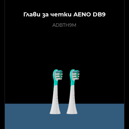
Глави за четки AENO DB9
ADBTH9M