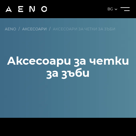
BG
AENO
/
АКСЕСОАРИ
/
АКСЕСОАРИ ЗА ЧЕТКИ ЗА ЗЪБИ
Аксесоари за четки
за зъби