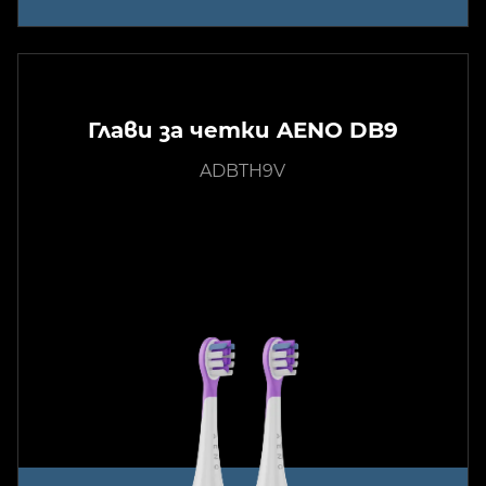
Глави за четки AENO DB9
ADBTH9V