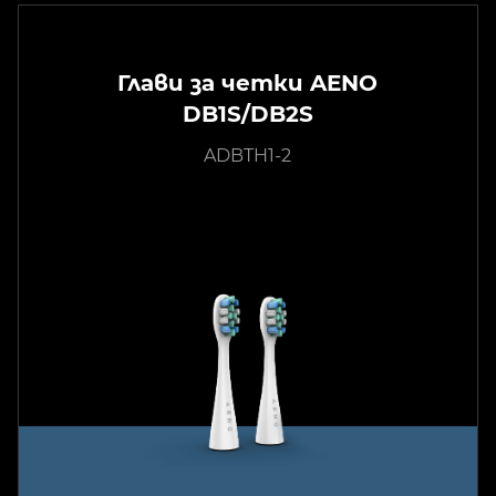
Глави за четки AENO
DB1S/DB2S
ADBTH1-2