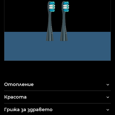
Отопление
Красота
Сешоари за коса
Грижа за здравето
Стайлер за коса и сешоар