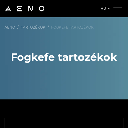
HU
AENO
/
TARTOZÉKOK
/
FOGKEFE TARTOZÉKOK
Fogkefe tartozékok