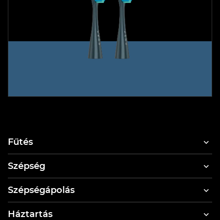
Fűtés
Szépség
Hajszárítók
Szépségápolás
Hajformázó és hajszárító
Elektromos fogkefe
Háztartás