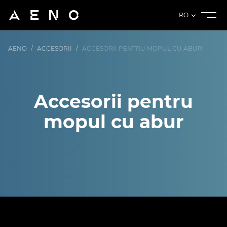
RO
AENO
/
ACCESORII
/
ACCESORII PENTRU MOPUL CU ABUR
Accesorii pentru
mopul cu abur