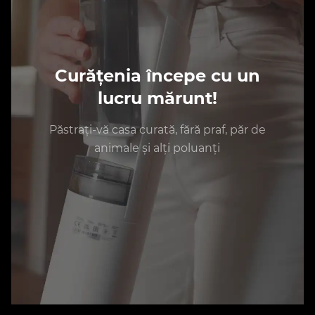
Curățenia începe cu un
lucru mărunt!
Păstrați-vă casa curată, fără praf, păr de
animale și alți poluanți