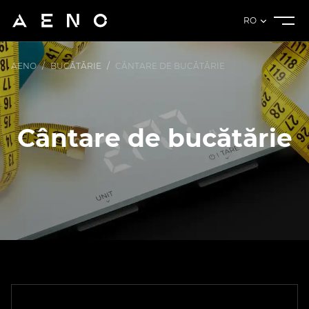
RO
AENO
/
BUCĂTĂRIE
/
CÂNTARE DE BUCĂTĂRIE
Cântare de bucătărie