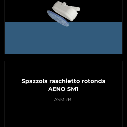
Spazzola raschietto rotonda
AENO SM1
ASMRB1