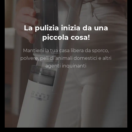
La pulizia inizia da una
piccola cosa!
Mantieni la tua casa libera da sporco,
polvere, peli di animali domestici e altri
agenti inquinanti