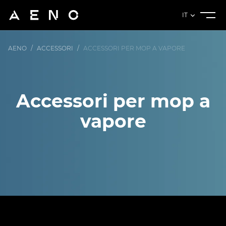
IT
AENO
/
ACCESSORI
/
ACCESSORI PER MOP A VAPORE
Accessori per mop a
vapore