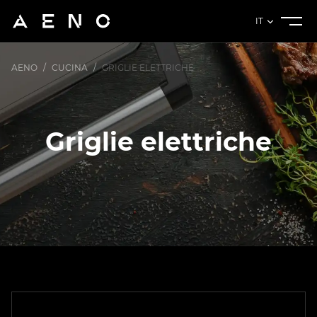
IT
AENO
/
CUCINA
/
GRIGLIE ELETTRICHE
Griglie elettriche