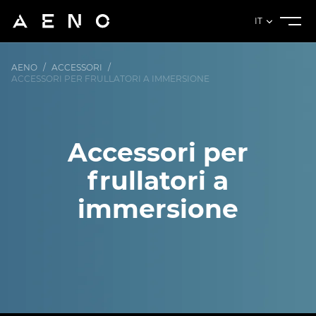
IT
AENO
/
ACCESSORI
/
ACCESSORI PER FRULLATORI A IMMERSIONE
Accessori per
frullatori a
immersione