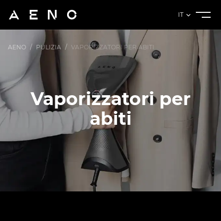
IT
AENO
/
PULIZIA
/
VAPORIZZATORI PER ABITI
Vaporizzatori per
abiti