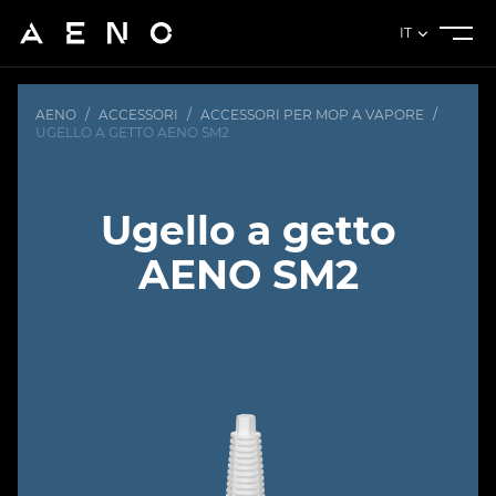
IT
AENO
/
ACCESSORI
/
ACCESSORI PER MOP A VAPORE
/
UGELLO A GETTO AENO SM2
Ugello a getto
AENO SM2