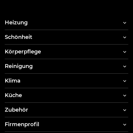
Heizung
Schönheit
Haartrockner
Körperpflege
Haarstylinggerät & Haartrockner
Schallzahnbürsten
Reinigung
Mundduschen
Staubsauger
Klima
Körperwaagen
Dampfglätter
Luftreiniger
Küche
Dampfreiniger
Küchenroboter
Zubehör
Toaster
Filter für Luftreiniger
Firmenprofil
Wasserkocher
Grillplatten