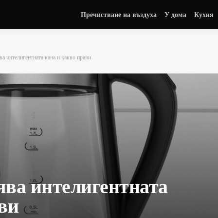
Пречистване на въздуха
У дома
Кухня
а интелигентната кана и какво прави
ява интелигентната
ви