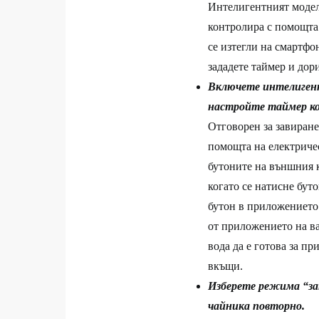
Интелигентният модел 
контролира с помощт
се изтегли на смартфо
зададете таймер и дор
Включете интелигент
настройте таймер ког
Отговорен за завиране
помощта на електриче
бутоните на външния к
когато се натисне бут
бутон в приложението 
от приложението на ва
вода да е готова за пр
вкъщи.
Изберете режима “зап
чайника повторно.