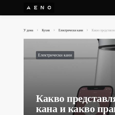
У дома
Кухня
Електрически кани
Какво представляв
Електрически кани
Какво представл
кана и какво пра