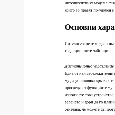
интелигентният модел е създ
които го правят по-удобен и
Основни хара
Интелигентните модели има
традиционните чайници.
Дистанционно управление
Една от най-забележителнит
му да установява връзка с и
проследяват функциите му 
използвате това устройство,
варенето и дори да го плани
означава, че можете да прог