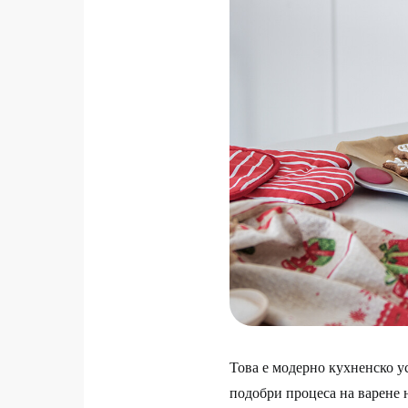
Това е модерно кухненско ус
подобри процеса на варене н