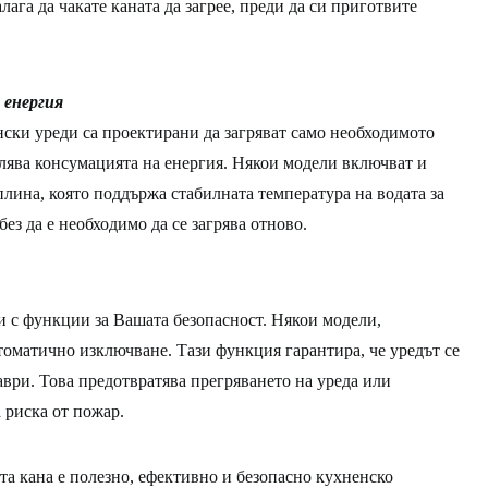
алага да чакате каната да загрее, преди да си приготвите
 енергия
нски уреди са проектирани да загряват само необходимото
алява консумацията на енергия. Някои модели включват и
плина, която поддържа стабилната температура на водата за
без да е необходимо да се загрява отново.
 и с функции за Вашата безопасност. Някои модели,
томатично изключване. Тази функция гарантира, че уредът се
аври. Това предотвратява прегряването на уреда или
 риска от пожар.
та кана е полезно, ефективно и безопасно кухненско