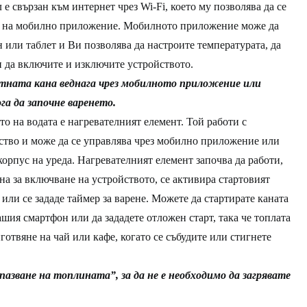
е свързан към интернет чрез Wi-Fi, което му позволява да се
а на мобилно приложение. Мобилното приложение може да
н или таблет и Ви позволява да настроите температурата, да
и да включите и изключите устройството.
ната кана веднага чрез мобилното приложение или
а да започне варенето.
то на водата е нагревателният елемент. Той работи с
ство и може да се управлява чрез мобилно приложение или
орпус на уреда. Нагревателният елемент започва да работи,
она за включване на устройството, се активира стартовият
или се зададе таймер за варене. Можете да стартирате каната
шия смартфон или да зададете отложен старт, така че топлата
иготвяне на чай или кафе, когато се събудите или стигнете
азване на топлината”, за да не е необходимо да загрявате