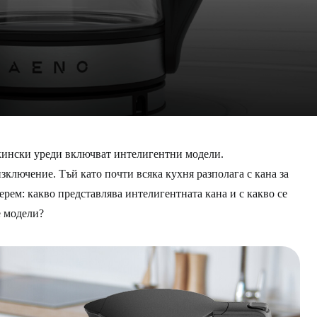
ински уреди включват интелигентни модели.
зключение. Тъй като почти всяка кухня разполага с кана за
берем: какво представлява интелигентната кана и с какво се
е модели?