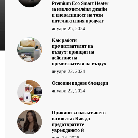
Premium Eco Smart Heater
за изключителбия дизайн
и иновативност на този
интелигентния продукт
януари 25, 2024
Как работи
пречиствателят на
въздух: принцип на
действие на
пречиствателя на въздух
януари 22, 2024
Основни видове блендери
януари 22, 2024
Причини за накъсването
на косата: Как да
предотвратите
увреждането ѝ
юли 14, 2026