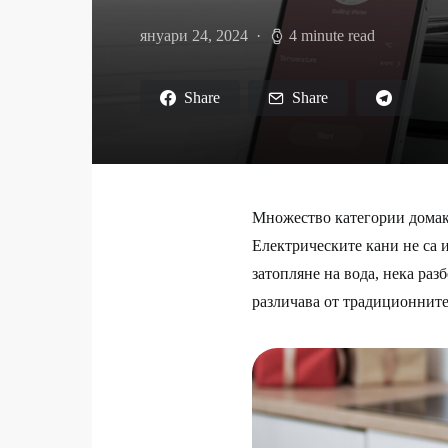
януари 24, 2024
4 minute read
Share
Share
Множество категории домак
Електрическите кани не са и
затопляне на вода, нека раз
различава от традиционнит