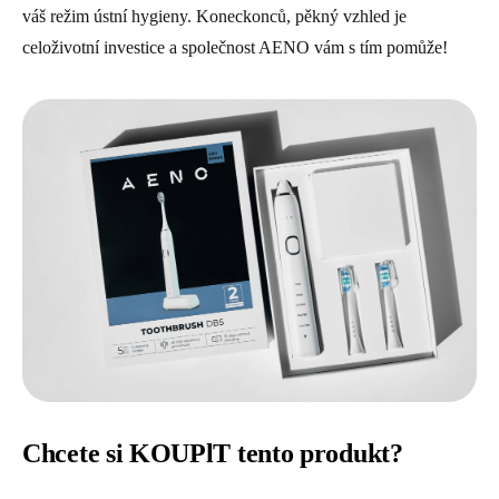
váš režim ústní hygieny. Koneckonců, pěkný vzhled je
celoživotní investice a společnost AENO vám s tím pomůže!
Chcete si KOUPlT tento produkt?