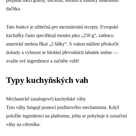
přepínat mezi gramy, unciemi, librami a mililitry stisknutím
tlačítka.
Tato funkce je užitečná pro mezinárodní recepty. Evropské
kuchařky často specifikují mouku jako „250 g“, zatímco
americké mohou říkat „2 šálky“. S vahou můžete přeskočit
dohady a vyhnout se hledání převodních tabulek online ―
zvažte své ingredience a začněte vařit!
Typy kuchyňských vah
Mechanické (analogové) kuchyňské váhy
Tyto váhy fungují pomocí pružinového mechanismu. Když
položíte ingredienci na platformu, jehla se pohybuje k označení
váhy na ciferníku.