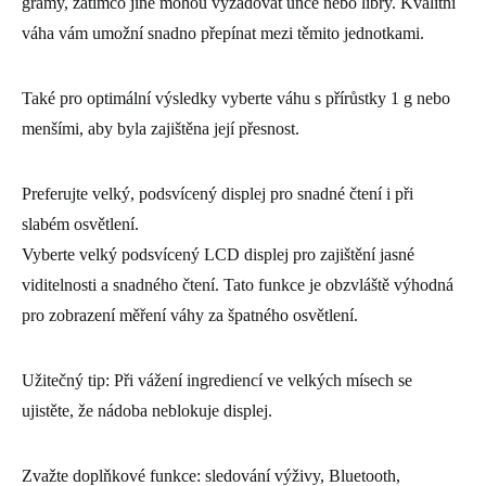
gramy, zatímco jiné mohou vyžadovat unce nebo libry. Kvalitní
váha vám umožní snadno přepínat mezi těmito jednotkami.
Také pro optimální výsledky vyberte váhu s přírůstky 1 g nebo
menšími, aby byla zajištěna její přesnost.
Preferujte velký, podsvícený displej pro snadné čtení i při
slabém osvětlení.
Vyberte velký podsvícený LCD displej pro zajištění jasné
viditelnosti a snadného čtení. Tato funkce je obzvláště výhodná
pro zobrazení měření váhy za špatného osvětlení.
Užitečný tip: Při vážení ingrediencí ve velkých mísech se
ujistěte, že nádoba neblokuje displej.
Zvažte doplňkové funkce: sledování výživy, Bluetooth,