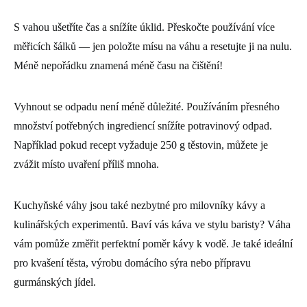
S vahou ušetříte čas a snížíte úklid. Přeskočte používání více
měřicích šálků ― jen položte mísu na váhu a resetujte ji na nulu.
Méně nepořádku znamená méně času na čištění!
Vyhnout se odpadu není méně důležité. Používáním přesného
množství potřebných ingrediencí snížíte potravinový odpad.
Například pokud recept vyžaduje 250 g těstovin, můžete je
zvážit místo uvaření příliš mnoha.
Kuchyňské váhy jsou také nezbytné pro milovníky kávy a
kulinářských experimentů. Baví vás káva ve stylu baristy? Váha
vám pomůže změřit perfektní poměr kávy k vodě. Je také ideální
pro kvašení těsta, výrobu domácího sýra nebo přípravu
gurmánských jídel.