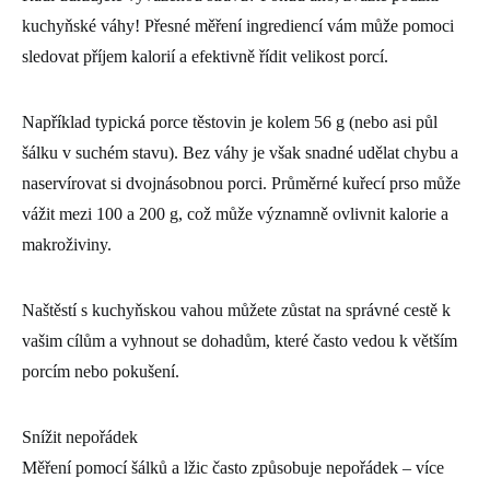
kuchyňské váhy! Přesné měření ingrediencí vám může pomoci
sledovat příjem kalorií a efektivně řídit velikost porcí.
Například typická porce těstovin je kolem 56 g (nebo asi půl
šálku v suchém stavu). Bez váhy je však snadné udělat chybu a
naservírovat si dvojnásobnou porci. Průměrné kuřecí prso může
vážit mezi 100 a 200 g, což může významně ovlivnit kalorie a
makroživiny.
Naštěstí s kuchyňskou vahou můžete zůstat na správné cestě k
vašim cílům a vyhnout se dohadům, které často vedou k větším
porcím nebo pokušení.
Snížit nepořádek
Měření pomocí šálků a lžic často způsobuje nepořádek – více