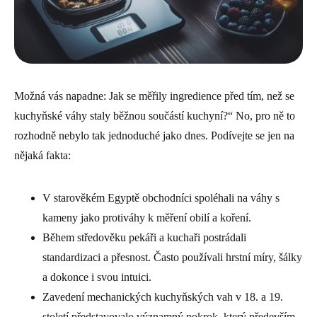
Možná vás napadne: Jak se měřily ingredience před tím, než se
kuchyňské váhy staly běžnou součástí kuchyní?“ No, pro ně to
rozhodně nebylo tak jednoduché jako dnes. Podívejte se jen na
nějaká fakta:
V starověkém Egyptě obchodníci spoléhali na váhy s
kameny jako protiváhy k měření obilí a koření.
Během středověku pekáři a kuchaři postrádali
standardizaci a přesnost. Často používali hrstní míry, šálky
a dokonce i svou intuici.
Zavedení mechanických kuchyňských vah v 18. a 19.
století představovalo významný pokrok, který především