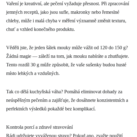
Vaření je kreativní, ale pečení vyžaduje přesnost. Při zpracování
jemných receptů, jako jsou sufle, makronky nebo řemeslné
chleby, může i malá chyba v měření významně změnit texturu,
chuť a vzhled konečného produktu.
Věděli jste, že jeden šálek mouky může vážit od 120 do 150 g?
Žádná magie ― záleží na tom, jak mouku nabíráte a zhutňujete.
Tento rozdíl 30 g může způsobit, že vaše sušenky budou husté
místo lehkých a vzdušných.
Tak co dělá kuchyňská váha? Pomáhá eliminovat dohady za
neúspěšným pečením a zajišťuje, že dosáhnete konzistentních a
perfektních výsledků pokaždé bez komplikací.
Kontrola porcí a zdravé stravování
Rádi udržujete vyváženou stravu? Pokud ano, zvažte použití