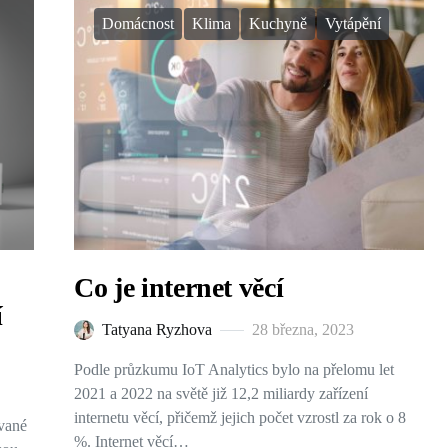
Domácnost
Klima
Kuchyně
Vytápění
Co je internet věcí
í
Tatyana Ryzhova
28 března, 2023
Podle průzkumu IoT Analytics bylo na přelomu let
2021 a 2022 na světě již 12,2 miliardy zařízení
internetu věcí, přičemž jejich počet vzrostl za rok o 8
ované
%. Internet věcí…