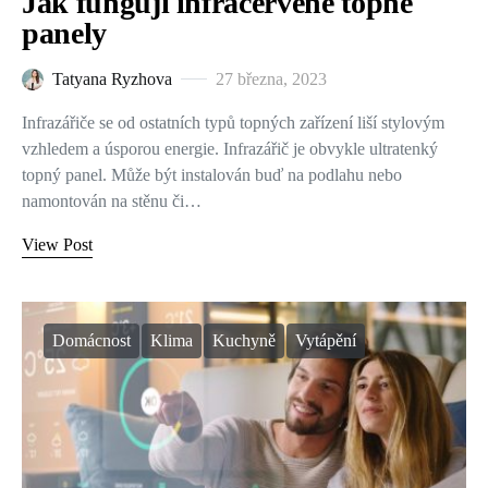
Jak fungují infračervené topné
panely
Tatyana Ryzhova
27 března, 2023
Infrazářiče se od ostatních typů topných zařízení liší stylovým
vzhledem a úsporou energie. Infrazářič je obvykle ultratenký
topný panel. Může být instalován buď na podlahu nebo
namontován na stěnu či…
View Post
Domácnost
Klima
Kuchyně
Vytápění