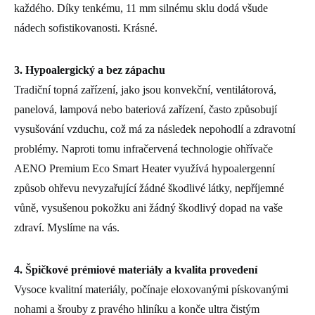
každého. Díky tenkému, 11 mm silnému sklu dodá všude
nádech sofistikovanosti. Krásné.
3. Hypoalergický a bez zápachu
Tradiční topná zařízení, jako jsou konvekční, ventilátorová,
panelová, lampová nebo bateriová zařízení, často způsobují
vysušování vzduchu, což má za následek nepohodlí a zdravotní
problémy. Naproti tomu infračervená technologie ohřívače
AENO Premium Eco Smart Heater využívá hypoalergenní
způsob ohřevu nevyzařující žádné škodlivé látky, nepříjemné
vůně, vysušenou pokožku ani žádný škodlivý dopad na vaše
zdraví. Myslíme na vás.
4. Špičkové prémiové materiály a kvalita provedení
Vysoce kvalitní materiály, počínaje eloxovanými pískovanými
nohami a šrouby z pravého hliníku a konče ultra čistým