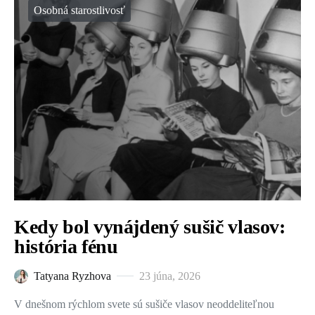
Osobná starostlivosť
Kedy bol vynájdený sušič vlasov:
história fénu
Tatyana Ryzhova
23 júna, 2026
V dnešnom rýchlom svete sú sušiče vlasov neoddeliteľnou