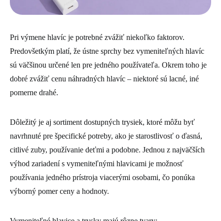
Pri výmene hlavíc je potrebné zvážiť niekoľko faktorov.
Predovšetkým platí, že ústne sprchy bez vymeniteľných hlavíc
sú väčšinou určené len pre jedného používateľa. Okrem toho je
dobré zvážiť cenu náhradných hlavíc – niektoré sú lacné, iné
pomerne drahé.
Dôležitý je aj sortiment dostupných trysiek, ktoré môžu byť
navrhnuté pre špecifické potreby, ako je starostlivosť o ďasná,
citlivé zuby, používanie deťmi a podobne. Jednou z najväčších
výhod zariadení s vymeniteľnými hlavicami je možnosť
používania jedného prístroja viacerými osobami, čo ponúka
výborný pomer ceny a hodnoty.
Vymeniteľné hlavice a trysky majú rôzne tvary: