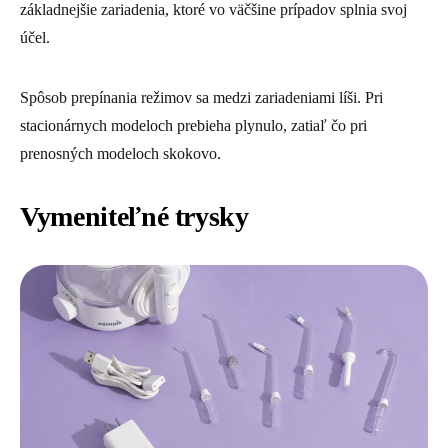
základnejšie zariadenia, ktoré vo väčšine prípadov splnia svoj
účel.
Spôsob prepínania režimov sa medzi zariadeniami líši. Pri
stacionárnych modeloch prebieha plynulo, zatiaľ čo pri
prenosných modeloch skokovo.
Vymeniteľné trysky