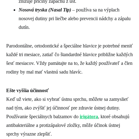
znižuje príčiny zápachu z úst.
Nosová tryska (Nasal Tip)
– používa sa na výplach
nosovej dutiny pri liečbe alebo prevencii nádchy a zápalu
dutín.
Parodontálne, ortodontické a špeciálne hlavice je potrebné meniť
každé tri mesiace, zatiaľ čo štandardné hlavice približne každých
šesť mesiacov. Vždy pamätajte na to, že každý používateľ a člen
rodiny by mal mať vlastnú sadu hlavíc.
Ešte vyššia účinnosť
Keď už viete, ako si vybrať ústnu sprchu, môžete sa zamyslieť
nad tým, ako zvýšiť jej účinnosť pre zdravie ústnej dutiny.
Používanie špeciálnych balzamov do
irigátora
, ktoré obsahujú
antibakteriálne a protizápalové zložky, môže účinok ústnej
sprchy výrazne zlepšiť.