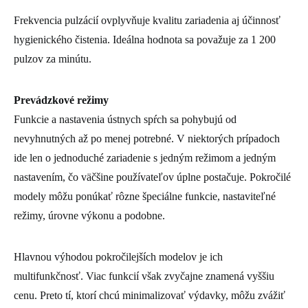
Frekvencia pulzácií ovplyvňuje kvalitu zariadenia aj účinnosť
hygienického čistenia. Ideálna hodnota sa považuje za 1 200
pulzov za minútu.
Prevádzkové režimy
Funkcie a nastavenia ústnych spŕch sa pohybujú od
nevyhnutných až po menej potrebné. V niektorých prípadoch
ide len o jednoduché zariadenie s jedným režimom a jedným
nastavením, čo väčšine používateľov úplne postačuje. Pokročilé
modely môžu ponúkať rôzne špeciálne funkcie, nastaviteľné
režimy, úrovne výkonu a podobne.
Hlavnou výhodou pokročilejších modelov je ich
multifunkčnosť. Viac funkcií však zvyčajne znamená vyššiu
cenu. Preto tí, ktorí chcú minimalizovať výdavky, môžu zvážiť