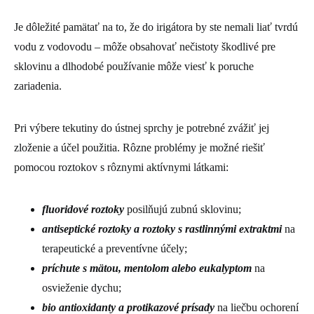
Je dôležité pamätať na to, že do irigátora by ste nemali liať tvrdú
vodu z vodovodu – môže obsahovať nečistoty škodlivé pre
sklovinu a dlhodobé používanie môže viesť k poruche
zariadenia.
Pri výbere tekutiny do ústnej sprchy je potrebné zvážiť jej
zloženie a účel použitia. Rôzne problémy je možné riešiť
pomocou roztokov s rôznymi aktívnymi látkami:
fluoridové roztoky
posilňujú zubnú sklovinu;
antiseptické roztoky a roztoky s rastlinnými extraktmi
na
terapeutické a preventívne účely;
príchute s mätou, mentolom alebo eukalyptom
na
osvieženie dychu;
bio antioxidanty a protikazové prísady
na liečbu ochorení