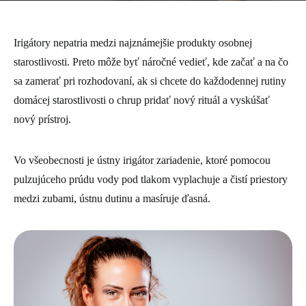
Irigátory nepatria medzi najznámejšie produkty osobnej
starostlivosti. Preto môže byť náročné vedieť, kde začať a na čo
sa zamerať pri rozhodovaní, ak si chcete do každodennej rutiny
domácej starostlivosti o chrup pridať nový rituál a vyskúšať
nový prístroj.
Vo všeobecnosti je ústny irigátor zariadenie, ktoré pomocou
pulzujúceho prúdu vody pod tlakom vyplachuje a čistí priestory
medzi zubami, ústnu dutinu a masíruje ďasná.