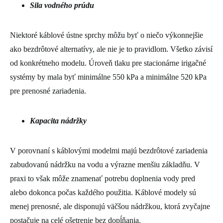
Sila vodného prúdu
Niektoré káblové ústne sprchy môžu byť o niečo výkonnejšie
ako bezdrôtové alternatívy, ale nie je to pravidlom. Všetko závisí
od konkrétneho modelu. Úroveň tlaku pre stacionárne irigačné
systémy by mala byť minimálne 550 kPa a minimálne 520 kPa
pre prenosné zariadenia.
Kapacita nádržky
V porovnaní s káblovými modelmi majú bezdrôtové zariadenia
zabudovanú nádržku na vodu a výrazne menšiu základňu. V
praxi to však môže znamenať potrebu doplnenia vody pred
alebo dokonca počas každého použitia. Káblové modely sú
menej prenosné, ale disponujú väčšou nádržkou, ktorá zvyčajne
postačuje na celé ošetrenie bez dopĺňania.