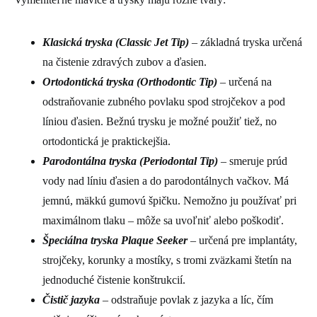
Klasická tryska (Classic Jet Tip)
– základná tryska určená
na čistenie zdravých zubov a ďasien.
Ortodontická tryska (Orthodontic Tip)
– určená na
odstraňovanie zubného povlaku spod strojčekov a pod
líniou ďasien. Bežnú trysku je možné použiť tiež, no
ortodontická je praktickejšia.
Parodontálna tryska (Periodontal Tip)
– smeruje prúd
vody nad líniu ďasien a do parodontálnych vačkov. Má
jemnú, mäkkú gumovú špičku. Nemožno ju používať pri
maximálnom tlaku – môže sa uvoľniť alebo poškodiť.
Špeciálna tryska Plaque Seeker
– určená pre implantáty,
strojčeky, korunky a mostíky, s tromi zväzkami štetín na
jednoduché čistenie konštrukcií.
Čistič jazyka
– odstraňuje povlak z jazyka a líc, čím