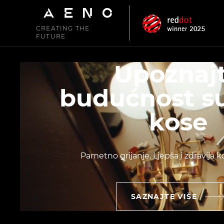
CREATING THE
FUTURE
Upoznaj
budućnost s
kose
Pametno grijanje. Ljepša i zdravija k
SAZNAJTE VIŠE