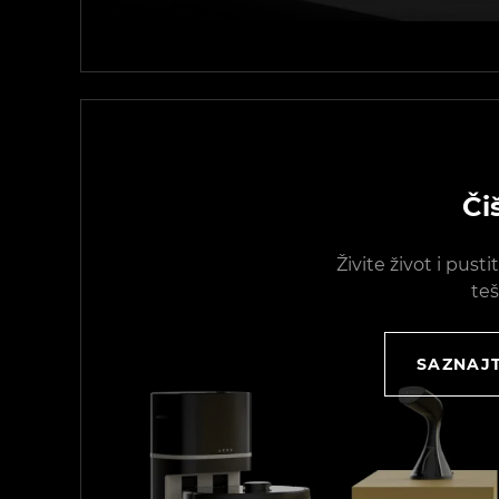
Či
Živite život i pust
teš
SAZNAJT