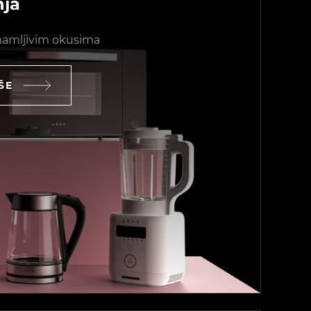
nja
mamljivim okusima
ŠE