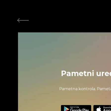
Pametni ure
Pametna kontrola. Pameta