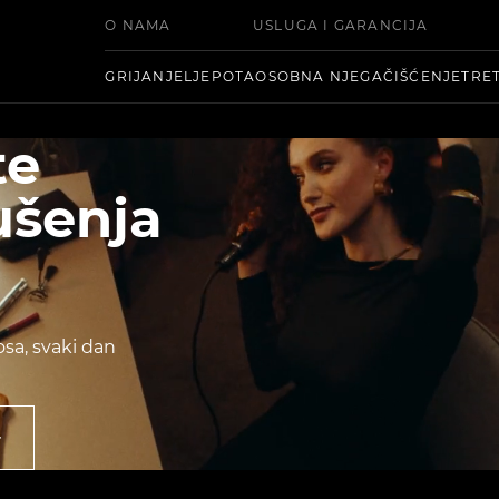
O NAMA
USLUGA I GARANCIJA
GRIJANJE
LJEPOTA
OSOBNA NJEGA
ČIŠĆENJE
TRE
te
ušenja
osa, svaki dan