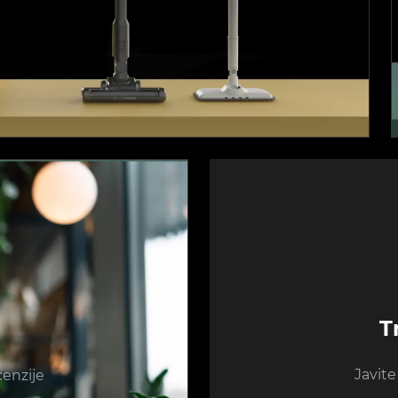
T
Javit
cenzije