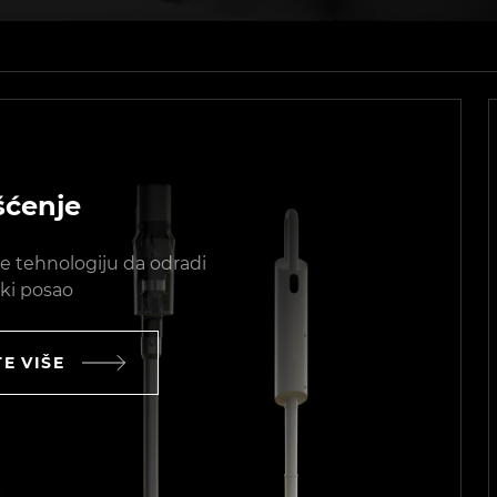
šćenje
ite tehnologiju da odradi
ki posao
E VIŠE