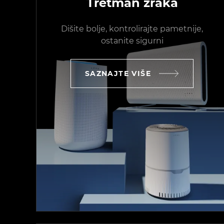
Tretman zraka
Dišite bolje, kontrolirajte pametnije,
ostanite sigurni
SAZNAJTE VIŠE