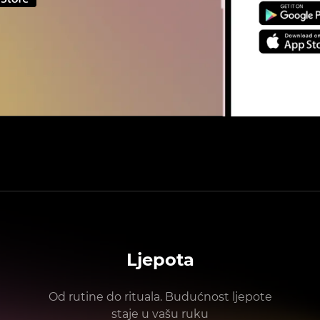
Ljepota
Od rutine do rituala. Budućnost ljepote
staje u vašu ruku