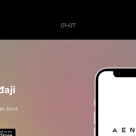
01
07
–
đaji
n život