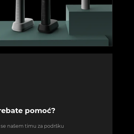
rebate pomoć?
e se našem timu za podršku