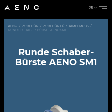
DE
AENO
/
ZUBEHÖR
/
ZUBEHÖR FÜR DAMPFMOBS
/
RUNDE SCHABER-BÜRSTE AENO SM1
Runde Schaber-
Bürste AENO SM1