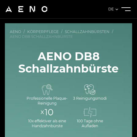
DE
AENO
/
KÖRPERPFLEGE
/
SCHALLZAHNBÜRSTEN
/
AENO DB8 SCHALLZAHNBÜRSTE
AENO DB8
Schallzahnbürste
Professionelle Plaque-
3 Reinigungsmodi
Reinigung
10x effektiver als eine
100 Tage ohne
Handzahnbürste
Aufladen