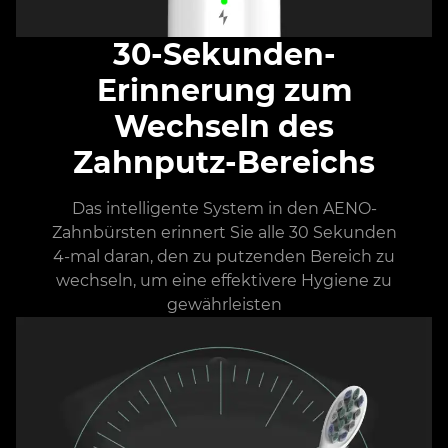
30-Sekunden-
Erinnerung zum
Wechseln des
Zahnputz-Bereichs
Das intelligente System in den AENO-
Zahnbürsten erinnert Sie alle 30 Sekunden
4-mal daran, den zu putzenden Bereich zu
wechseln, um eine effektivere Hygiene zu
gewährleisten