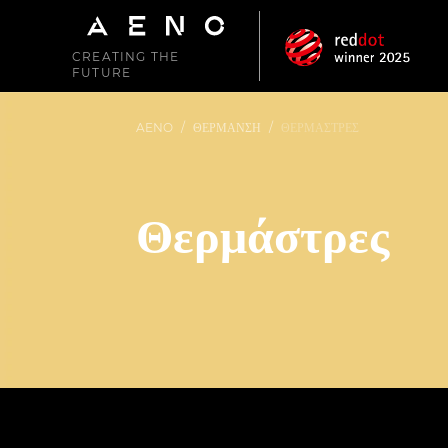
CREATING THE
FUTURE
AENO
/
ΘΈΡΜΑΝΣΗ
/
ΘΕΡΜΆΣΤΡΕΣ
Θερμάστρες