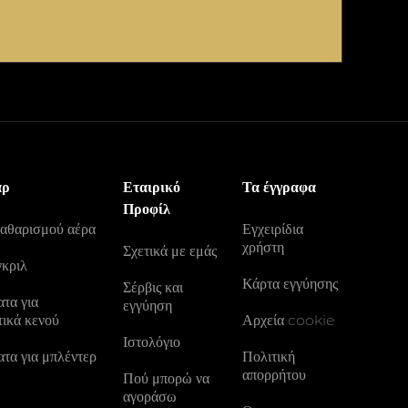
άρ
Εταιρικό
Τα έγγραφα
Προφίλ
καθαρισμού αέρα
Εγχειρίδια
χρήστη
Σχετικά με εμάς
γκριλ
Κάρτα εγγύησης
Σέρβις και
τα για
εγγύηση
τικά κενού
Αρχεία cookie
Ιστολόγιο
τα για μπλέντερ
Πολιτική
απορρήτου
Πού μπορώ να
αγοράσω