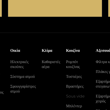
Οικία
Κλίμα
Κουζίνα
Αξεσου
Ηλεκτρικές
Καθαριστές
Ρομπότ
Φίλτρα 
σκούπες
αέρα
κουζίνας
Πλάκες 
ς
Σύστημα ατμού
Τοστιέρες
Εξαρτήμα
Σφουγγαρίστρες
Βραστήρες
στεγανω
ατμού
ος
Sous vide
Εξαρτήμα
χειρός
Μπλέντερ