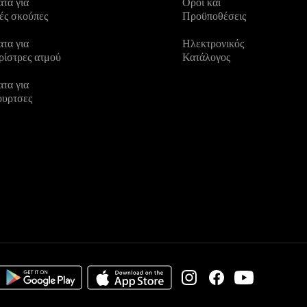
τα για
Οροι και
ές σκούπες
Προϋποθέσεις
τα για
Ηλεκτρονικός
ρίστρες ατμού
Κατάλογος
τα για
ουρτσες