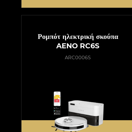
Ρομπότ ηλεκτρική σκούπα
AENO RC6S
ARC0006S