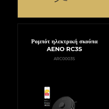
Ρομπότ ηλεκτρική σκούπα
AENO RC3S
ARC0003S