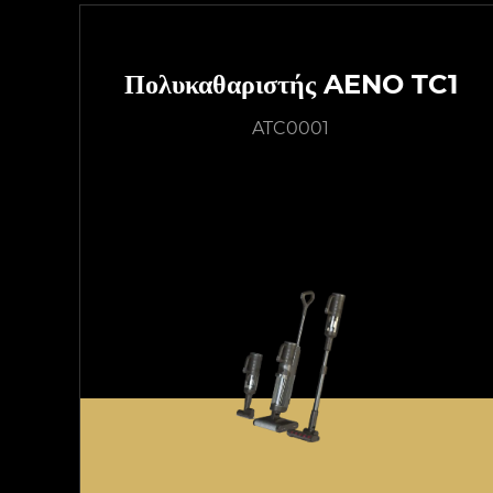
Πολυκαθαριστής AENO TC1
ATC0001