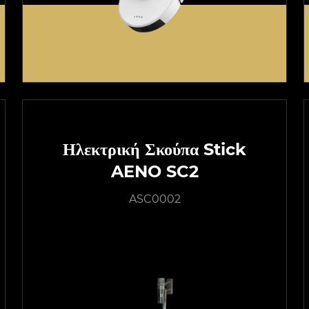
Ηλεκτρική Σκούπα Stick
AENO SC2
ASC0002