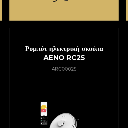
Ρομπότ ηλεκτρική σκούπα
AENO RC2S
ARC0002S