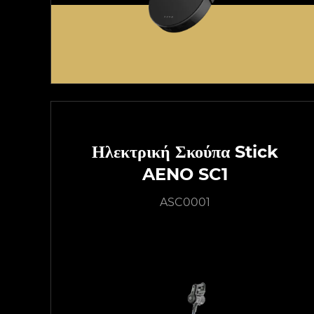
Ηλεκτρική Σκούπα Stick
AENO SC1
ASC0001