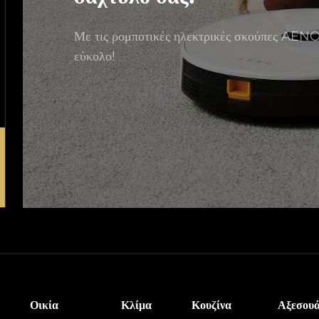
Με τις ρομποτικές ηλεκτρικές σκούπες AENO
εύκολο!
Οικία
Κλίμα
Κουζίνα
Αξεσου