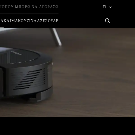
ΙΟ
ΠΟΎ ΜΠΟΡΏ ΝΑ ΑΓΟΡΆΣΩ
EL
ΊΑ
ΚΛΊΜΑ
ΚΟΥΖΊΝΑ
ΑΞΕΣΟΥΆΡ