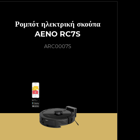
Ρομπότ ηλεκτρική σκούπα
AENO RC7S
ARC0007S