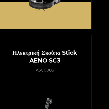
Ηλεκτρική Σκούπα Stick
AENO SC3
ASC0003