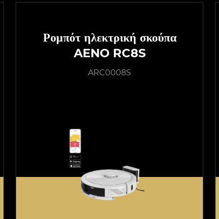
Ρομπότ ηλεκτρική σκούπα
AENO RC8S
ARC0008S