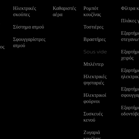
Ηλεκτρικές
Καθαριστές
Ρομπότ
Φίλτρα 
σκούπες
αέρα
κουζίνας
Πλάκες 
ς
Σύστημα ατμού
Τοστιέρες
Εξαρτήμα
Σφουγγαρίστρες
Βραστήρες
στεγανω
ατμού
ος
Sous vide
Εξαρτήμα
χειρός
Μπλέντερ
Εξαρτήμα
Ηλεκτρικές
ηλεκτρικ
ψησταριές
Εξαρτήμα
Ηλεκτρικοί
σφουγγα
φούρνοι
Εξαρτήμα
Συσκευές
οδοντόβ
κενού
Ζυγαριά
κουζίνας