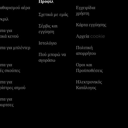
Προφίλ
καθαρισμού αέρα
Εγχειρίδια
χρήστη
Σχετικά με εμάς
γκριλ
Κάρτα εγγύησης
Σέρβις και
τα για
εγγύηση
τικά κενού
Αρχεία cookie
Ιστολόγιο
τα για μπλέντερ
Πολιτική
απορρήτου
Πού μπορώ να
αγοράσω
τα για
Οροι και
ές σκούπες
Προϋποθέσεις
τα για
Ηλεκτρονικός
ρίστρες ατμού
Κατάλογος
τα για
ουρτσες