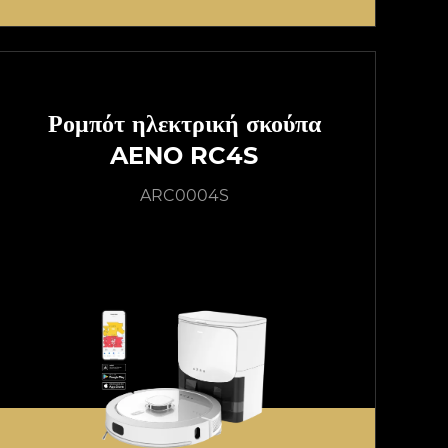
Ρομπότ ηλεκτρική σκούπα
AENO RC4S
ARC0004S