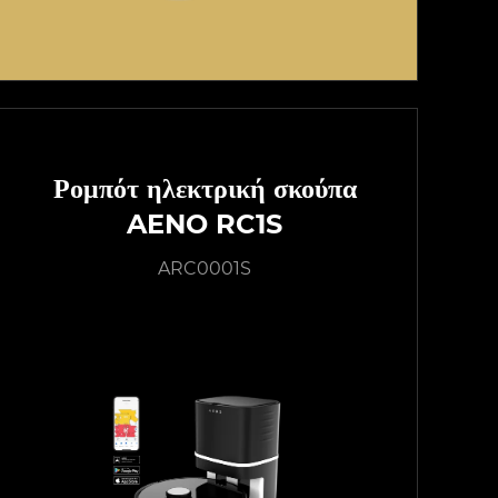
Ρομπότ ηλεκτρική σκούπα
AENO RC1S
ARC0001S