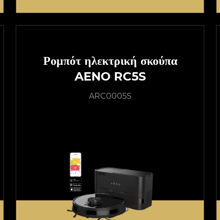
Ρομπότ ηλεκτρική σκούπα
AENO RC5S
ARC0005S