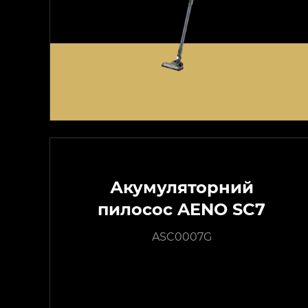
Акумуляторний
пилосос AENO SC7
ASC0007G