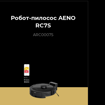
Робот-пилосос AENO
RC7S
ARC0007S