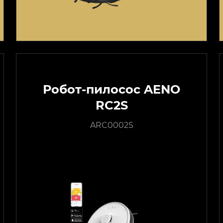
Робот-пилосос AENO
RC2S
ARC0002S