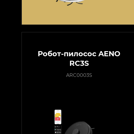
Робот-пилосос AENO
RC3S
ARC0003S