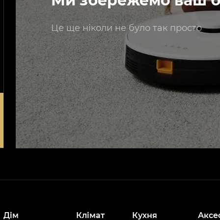
Ми збережемо ваш б
Це ще ніколи не було так просто
Дім
Клімат
Кухня
Аксе