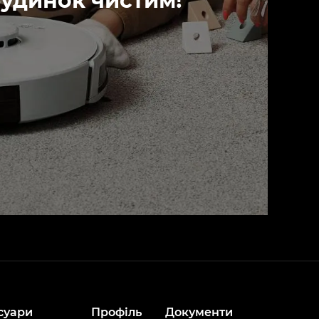
удинок чистим!
суари
Профіль
Документи