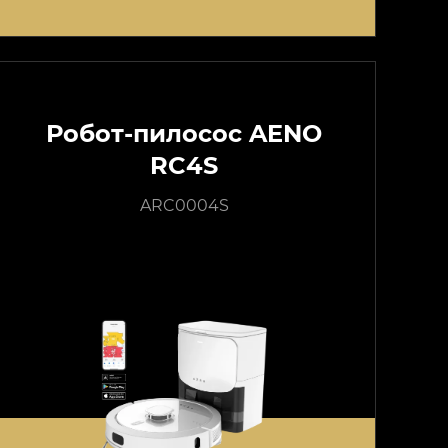
Робот-пилосос AENO
RC4S
ARC0004S