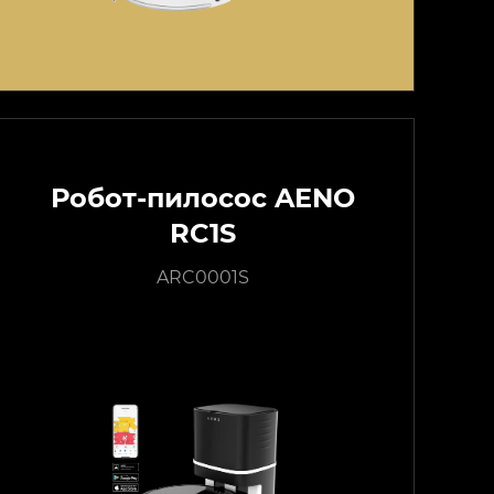
Робот-пилосос AENO
RC1S
ARC0001S