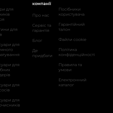
компанії
три для
Посібники
ників
користувача
Про нас
тря
Гарантійний
Сервіс та
тини для
талон
гарантія
в
Файли cookie
Блог
суари для
умного
Політика
Де
чатування
конфіденційності
придбати
суари для
Правила та
ибних
умови
дерів
Електронний
суари для
каталог
сосів
суари для
очисників