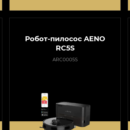
Робот-пилосос AENO
RC5S
ARC0005S