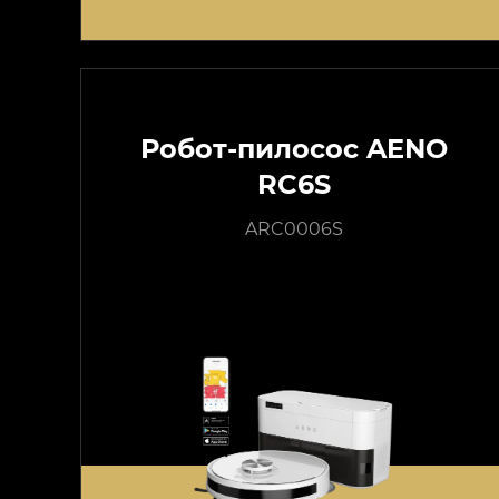
Робот-пилосос AENO
RC6S
ARC0006S