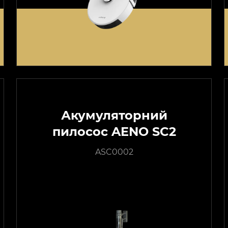
Акумуляторний
пилосос AENO SC2
ASC0002