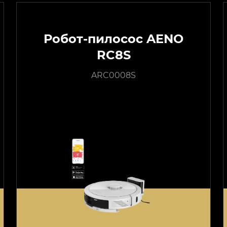
Робот-пилосос AENO
RC8S
ARC0008S