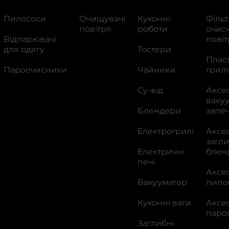
Пилососи
Очищувачі
Кухонні
Філь
повітря
роботи
очис
Відпарювачi
пові
для одягу
Тостери
Плас
Пароочисники
Чайники
грилі
Су-від
Аксе
ваку
Блендери
запе
Електрогрилі
Аксе
загл
Електричні
блен
печі
Аксе
Вакууматор
пило
Кухонні ваги
Аксе
паро
Заглибні