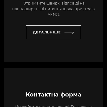
Отримайте швидкі відповіді на
найпоширеніші питання щодо пристроїв
Westservice Plus LLC
AENO.
Tsereteli ave. 69, Tbilisi, Грузія
(99532) 235-7500
ДЕТАЛЬНІШЕ
info@westserviceplus.ge
vladimerishevchuk@outlook.com
FIXIT SA
Kazimierza Pużaka 37, Bratislava,
Словаччина
+42 12 205 104 82
biuro@fixit.pl
Контактна форма
LMT
Ми любимо ставати краще! Будь ласка,