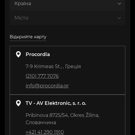
Відкрийте карту
Procordia
7-9 Krimeas St., , Греція
(210) 777 7076
info@procordia.gr
TV - AV Elektronic, s. r. o.
Pribinova 8725/54, Okres Žilina,
Словаччина
+421 41 290 1910