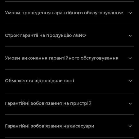
22 Staryi Podil St., Тернопіль, Україна
(067) 413-03-88
Умови проведення гарантійного обслуговування:
ternopil2@ascprior.com
Строк гарантії на продукцію AENO
Prioritet
25 Yatskova St., Львів, Україна
Умови виконання гарантійного обслуговування
(032) 240-36-76
lviv@ascprior.com
Обмеження відповідальності
Market-L
102 Lyubinska St., Львів, Україна
Гарантійні зобов'язання на пристрій
+380 (68) 502 00 04
Гарантійні зобов'язання на аксесуари
DPD pick up points