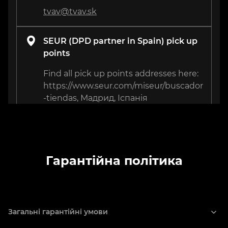
tvav@tvav.sk
SEUR (DPD partner in Spain) pick up
points
Find all pick up points addresses here:
https://www.seur.com/miseur/buscador
-tiendas, Мадрид, Іспанія
Remzone
3 Isahakyan St., Yerevan, Вірменія
Гарантійна політика
+374 41 67 76 44
support@remzone.am
Prioritet
Загальні гарантійні умови