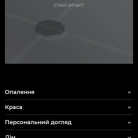
стилі smart!
Опалення
Краса
Фени для волосся
Персональний догляд
Стайлер та фен для волосся
Електричні зубні щітки
Дім