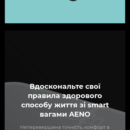
Вдоскональте свої
правила здорового
способу життя зі smart
вагами AENO
Неперевершена точність, комфорт в