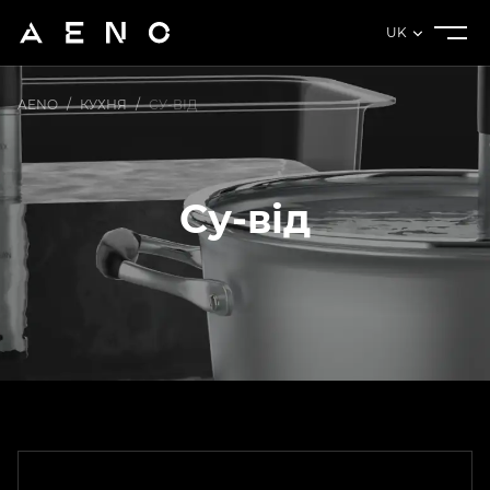
UK
AENO
/
КУХНЯ
/
СУ-ВІД
Су-від