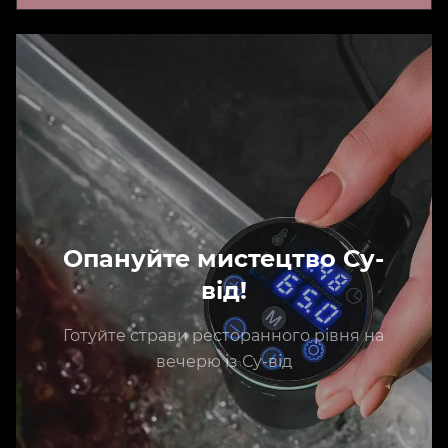
Опануйте мистецтво Су-
від!
Готуйте страви ресторанного рівня на
вечерю із Су-від