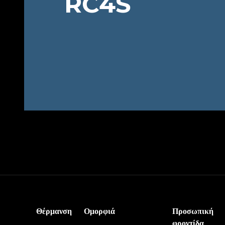
RC4S
Θέρμανση
Ομορφιά
Προσωπική
φροντίδα