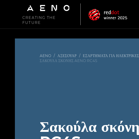
CREATING THE
FUTURE
AENO
/
ΑΞΕΣΟΥΆΡ
/
ΕΞΑΡΤΉΜΑΤΑ ΓΙΑ ΗΛΕΚΤΡΙΚΈ
ΣΑΚΟΎΛΑ ΣΚΌΝΗΣ AENO RC4S
Σακούλα σκόν