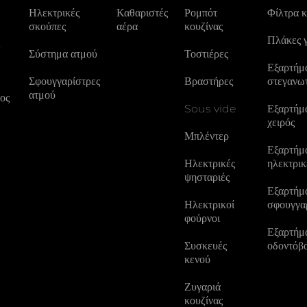
Ηλεκτρικές
Καθαριστές
Ρομπότ
Φίλτρα 
σκούπες
αέρα
κουζίνας
Πλάκες 
ς
Σύστημα ατμού
Τοστιέρες
Εξαρτήμα
Σφουγγαρίστρες
Βραστήρες
στεγανω
ατμού
ος
Sous vide
Εξαρτήμα
χειρός
Μπλέντερ
Εξαρτήμα
Ηλεκτρικές
ηλεκτρικ
ψησταριές
Εξαρτήμα
Ηλεκτρικοί
σφουγγα
φούρνοι
Εξαρτήμα
Συσκευές
οδοντόβ
κενού
Ζυγαριά
κουζίνας