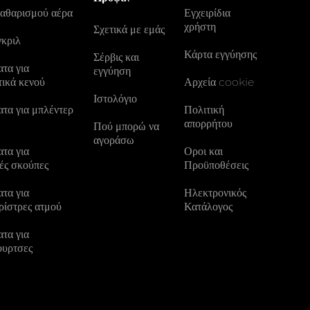
καθαρισμού αέρα
Εγχειρίδια
χρήστη
Σχετικά με εμάς
γκριλ
Κάρτα εγγύησης
Σέρβις και
τα για
εγγύηση
τικά κενού
Αρχεία cookie
Ιστολόγιο
τα για μπλέντερ
Πολιτική
απορρήτου
Πού μπορώ να
αγοράσω
τα για
Οροι και
ές σκούπες
Προϋποθέσεις
τα για
Ηλεκτρονικός
ρίστρες ατμού
Κατάλογος
τα για
ουρτσες