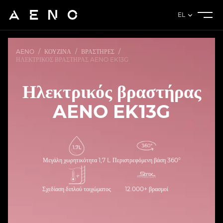
EL
AENO
/
ΚΟΥΖΊΝΑ
/
ΒΡΑΣΤΉΡΕΣ
/
ΗΛΕΚΤΡΙΚΌΣ ΒΡΑΣΤΉΡΑΣ AENO EK13G
Ηλεκτρικός βραστήρας
AENO EK13G
Μεγάλη χωρητικότητα 1,7 L
Περιστρεφόμενη βάση 360°
Σχεδίαση διπλού τοιχώματος
12.000+ βρασμοί