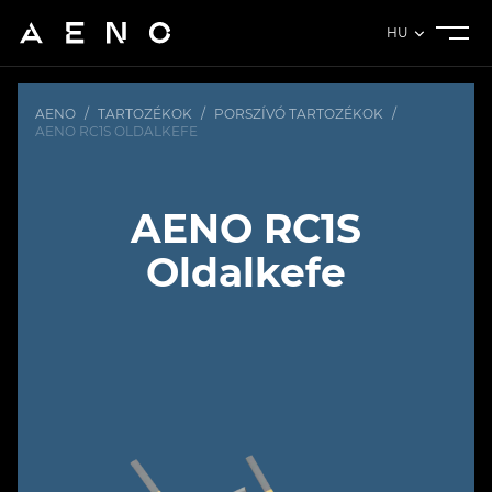
HU
AENO
/
TARTOZÉKOK
/
PORSZÍVÓ TARTOZÉKOK
/
AENO RC1S OLDALKEFE
AENO RC1S
Oldalkefe