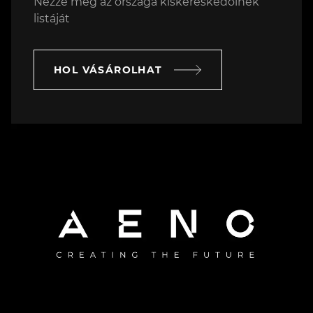
Nézze meg az országa kiskereskedőinek
listáját
HOL VÁSÁROLHAT