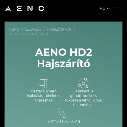
HU
AENO
/
SZÉPSÉG
/
HAJSZÁRÍTÓK
/
AENO HD2 HAJSZÁRÍTÓ
AENO HD2
Hajszárító
Összecsukható
Csökkenti a
kialakítás, tökéletes
göndörödést és
utazáshoz
fokozza a fényt: ionos
technológia
Könnyű súly: 600 g