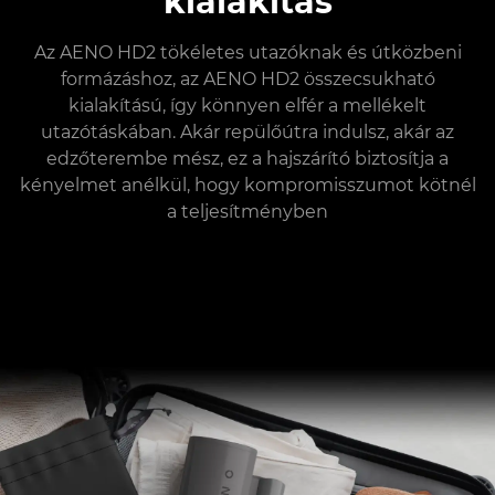
kialakítás
Az AENO HD2 tökéletes utazóknak és útközbeni
formázáshoz, az AENO HD2 összecsukható
kialakítású, így könnyen elfér a mellékelt
utazótáskában. Akár repülőútra indulsz, akár az
edzőterembe mész, ez a hajszárító biztosítja a
kényelmet anélkül, hogy kompromisszumot kötnél
a teljesítményben