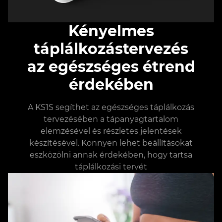
Kényelmes
táplálkozástervezés
az egészséges étrend
érdekében
A KS1S segíthet az egészséges táplálkozás
tervezésében a tápanyagtartalom
elemzésével és részletes jelentések
készítésével. Könnyen lehet beállításokat
eszközölni annak érdekében, hogy tartsa
táplálkozási tervét