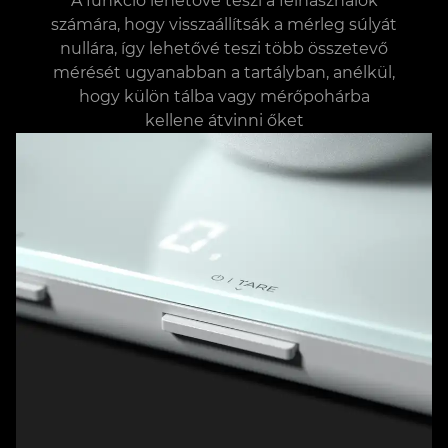
A funkció lehetővé teszi a felhasználók
számára, hogy visszaállítsák a mérleg súlyát
nullára, így lehetővé teszi több összetevő
mérését ugyanabban a tartályban, anélkül,
hogy külön tálba vagy mérőpohárba
kellene átvinni őket