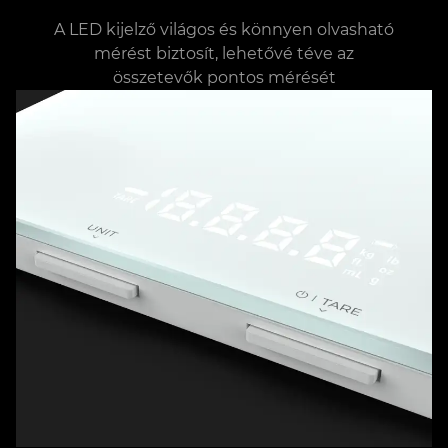
A LED kijelző világos és könnyen olvasható
mérést biztosít, lehetővé téve az
összetevők pontos mérését