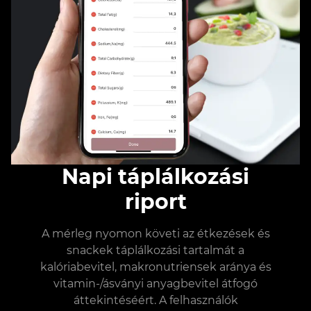
Napi táplálkozási
riport
A mérleg nyomon követi az étkezések és
snackek táplálkozási tartalmát a
kalóriabevitel, makronutriensek aránya és
vitamin-/ásványi anyagbevitel átfogó
áttekintéséért. A felhasználók