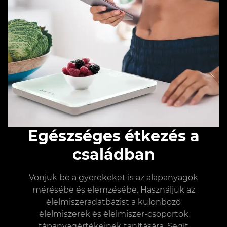
Egészséges étkezés a
családban
Vonjuk be a gyerekeket is az alapanyagok
mérésébe és elemzésébe. Használjuk az
élelmiszeradatbázist a különböző
élelmiszerek és élelmiszer-csoportok
tápanyagértékeinek tanítására. Segít