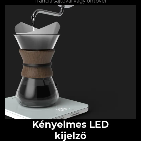
francia sajtóval vagy öntővel
Kényelmes LED
kijelző