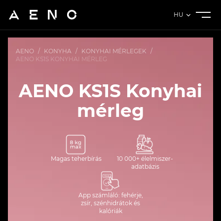
HU
AENO
/
KONYHA
/
KONYHAI MÉRLEGEK
/
AENO KS1S KONYHAI MÉRLEG
AENO KS1S Konyhai
mérleg
Magas teherbírás
10 000+ élelmiszer-
adatbázis
App számláló: fehérje,
zsír, szénhidrátok és
kalóriák