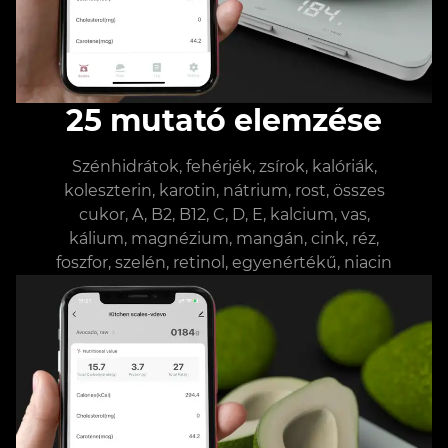
25 mutató elemzése
Szénhidrátok, fehérjék, zsírok, kalóriák,
koleszterin, karotin, nátrium, rost, összes
cukor, A, B2, B12, C, D, E, kalcium, vas,
kálium, magnézium, mangán, cink, réz,
foszfor, szelén, retinol, egyenértékű, niacin