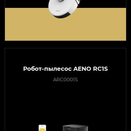
Робот-пылесос AENO RC1S
ARC0001S