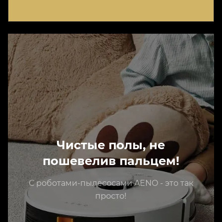
Чистые полы, не
пошевелив пальцем!
С роботами-пылесосами AENO - это так
просто!