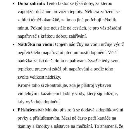
Doba zahřátí:
Tento faktor se týká doby, za kterou
vaporizér dosáhne provozní teploty. Některá zařízení se
zahřejí téměř okamžitě, zatímco jiná potřebují několik
minut. Pokud jste neustále na cestách, je pro vás zásadní
napařovač s krátkou dobou zahřívání.
Nádržka na vodu:
Objem nádržky na vodu určuje výdrž
nepřetržitého napařování před nutností doplnění. Větší
nádržka zajistí delší dobu napařování. Zvažte tedy svou
typickou pracovní zátěž při napařování a podle toho
zvolte velikost nádržky.
Kromě toho si zkontrolujte, zda je přístroj vybaven
viditelným ukazatelem hladiny vody, který signalizuje,
kdy vyžaduje doplnění.
Příslušenství:
Mnoho přístrojů se dodává s doplňkovými
prvky a příslušenstvím. Mezi ně často patří kartáče na
tkaniny a žmolky a nástavce na mačkání. To znamená, že