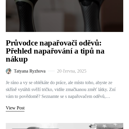
Průvodce napařovači oděvů:
Přehled napařování a tipů na
nákup
Tatyana Ryzhova
20 června, 2025
Je ráno a vy se oblékáte do práce, ale místo toho, abyste ze
skříně vytáhli svěží tričko, vidíte zmačkanou změť látky. Zní
vám to povědomě? Seznamte se s napařovačem oděvů,…
View Post