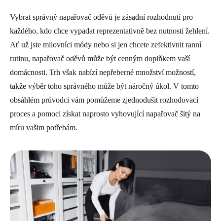
Vybrat správný napařovač oděvů je zásadní rozhodnutí pro
každého, kdo chce vypadat reprezentativně bez nutnosti žehlení.
Ať už jste milovníci módy nebo si jen chcete zefektivnit ranní
rutinu, napařovač oděvů může být cenným doplňkem vaší
domácnosti. Trh však nabízí nepřeberné množství možností,
takže výběr toho správného může být náročný úkol. V tomto
obsáhlém průvodci vám pomůžeme zjednodušit rozhodovací
proces a pomoci získat naprosto vyhovující napařovač šitý na
míru vašim potřebám.