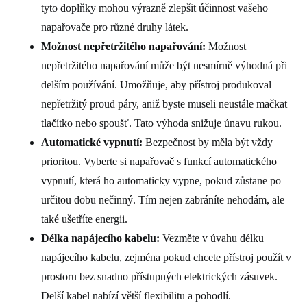
tyto doplňky mohou výrazně zlepšit účinnost vašeho
napařovače pro různé druhy látek.
Možnost nepřetržitého napařování:
Možnost
nepřetržitého napařování může být nesmírně výhodná při
delším používání. Umožňuje, aby přístroj produkoval
nepřetržitý proud páry, aniž byste museli neustále mačkat
tlačítko nebo spoušť. Tato výhoda snižuje únavu rukou.
Automatické vypnutí:
Bezpečnost by měla být vždy
prioritou. Vyberte si napařovač s funkcí automatického
vypnutí, která ho automaticky vypne, pokud zůstane po
určitou dobu nečinný. Tím nejen zabráníte nehodám, ale
také ušetříte energii.
Délka napájecího kabelu:
Vezměte v úvahu délku
napájecího kabelu, zejména pokud chcete přístroj použít v
prostoru bez snadno přístupných elektrických zásuvek.
Delší kabel nabízí větší flexibilitu a pohodlí.