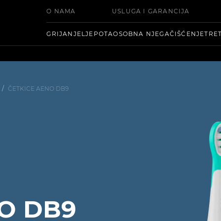
O NAMA
USLUGA I GARANCIJA
GRIJANJE
LJEPOTA
OSOBNA NJEGA
ČIŠĆENJE
TRE
/
ČETKICE AENO DB9
NO DB9