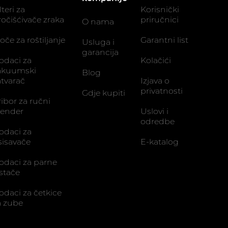
lteri za
Korisnički
ročišćivače zraka
priručnici
O nama
oče za roštiljanje
Garantni list
Usluga i
garancija
odaci za
Kolačići
akuumski
Blog
atvarač
Izjava o
privatnosti
Gdje kupiti
ribor za ručni
lender
Uslovi i
odredbe
odaci za
sisavače
E-katalog
odaci za parne
istače
odaci za četkice
a zube