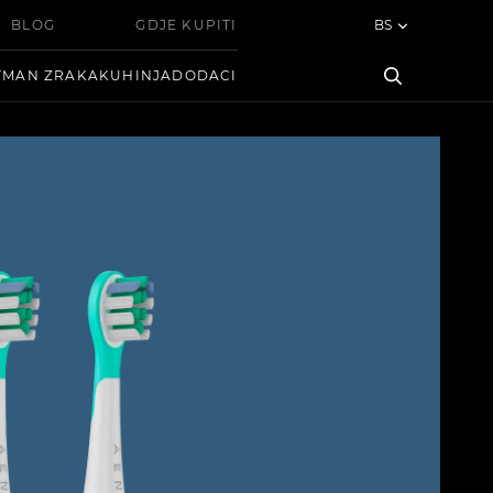
BLOG
GDJE KUPITI
BS
TMAN ZRAKA
KUHINJA
DODACI