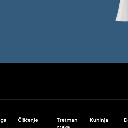
ega
Čišćenje
Tretman
Kuhinja
D
zraka