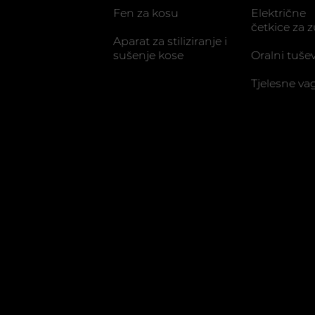
Fen za kosu
Električne
četkice za 
Aparat za stiliziranje i
sušenje kose
Oralni tušev
Tjelesne va