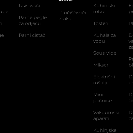
Usisavači
Kuhinjski
Fi
zube
robot
p
Pročišćivači
Parne pegle
zraka
i
za odjeću
Tosteri
Pl
ge
Parni čistači
Kuhala za
D
vodu
v
z
Sous Vide
P
Mikseri
b
Električni
D
roštilji
u
Mini
D
pećnice
č
Vakuumski
D
aparati
z
Kuhinjske