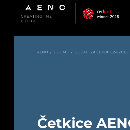
CREATING THE
FUTURE
AENO
/
DODACI
/
DODACI ZA ČETKICE ZA ZUBE
Četkice AE