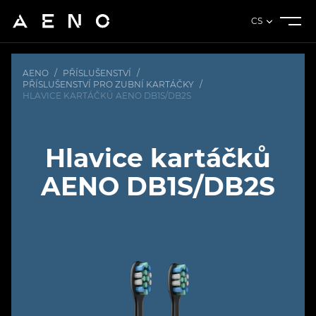
CS
AENO
/
PŘÍSLUŠENSTVÍ
/
PŘÍSLUŠENSTVÍ PRO ZUBNÍ KARTÁČKY
/
HLAVICE KARTÁČKŮ AENO DB1S/DB2S
Hlavice kartáčků
AENO DB1S/DB2S