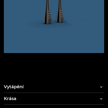
Vytápění
Krása
Fény na vlasy